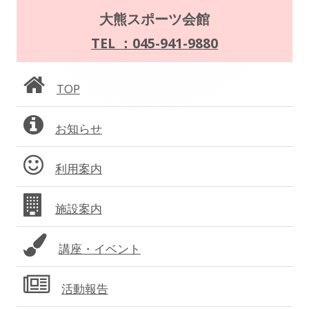
の
ウ
メ
大熊スポーツ会館
で
ペ
イ
TEL ：045-941-9880
開
ー
き
ン
ま
TOP
ジ
サ
す
送
お知らせ
イ
り
ド
利用案内
バ
施設案内
ー
講座・イベント
活動報告