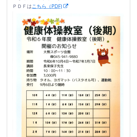
新
ＰＤＦは
こちら（PDF)
し
い
ウ
ィ
ン
ド
ウ
で
開
き
ま
す