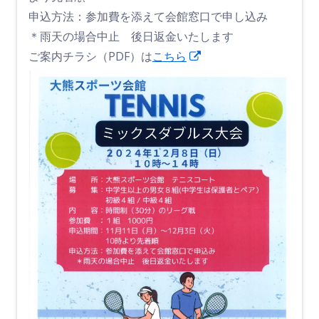
申込方法：参加費を添えて会館窓口で申し込み
＊雨天の場合中止 後日返金いたします
新
ご案内チラシ（PDF）は
こちら
し
い
ウ
ィ
ン
ド
ウ
で
開
き
ま
す