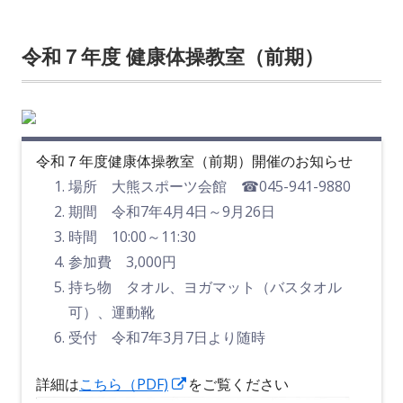
令和７年度 健康体操教室（前期）
令和７年度健康体操教室（前期）開催のお知らせ
場所 大熊スポーツ会館 ☎045-941-9880
期間 令和7年4月4日～9月26日
時間 10:00～11:30
参加費 3,000円
持ち物 タオル、ヨガマット（バスタオル
可）、運動靴
受付 令和7年3月7日より随時
新
詳細は
こちら（PDF)
をご覧ください