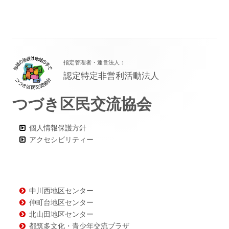
フ
指定管理者・運営法人：
ッ
認定特定非営利活動法人
タ
つづき区民交流協会
ー・
コ
個人情報保護方針
ン
アクセシビリティー
テ
ン
ツ
中川西地区センター
仲町台地区センター
北山田地区センター
都筑多文化・青少年交流プラザ