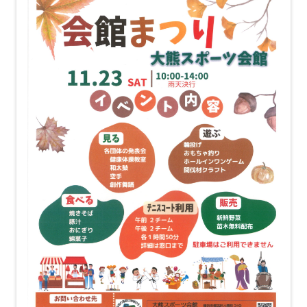
ン
ド
ウ
で
開
き
ま
す