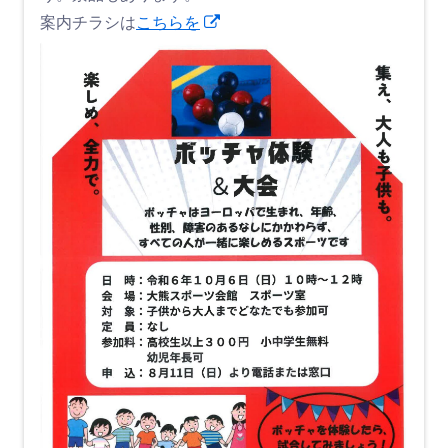
新
案内チラシは
こちらを
し
い
ウ
ィ
ン
ド
ウ
で
開
き
ま
す