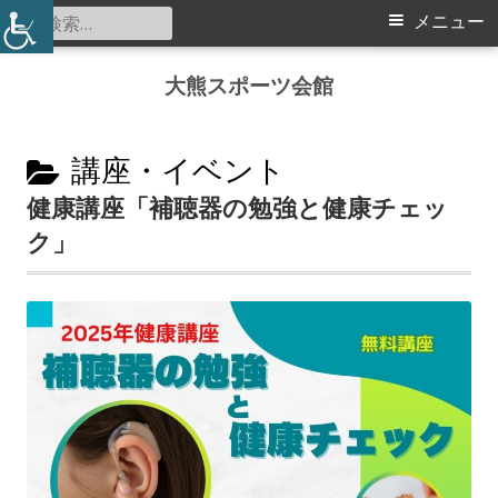
検
メ
メニュー
索:
イ
コ
大熊スポーツ会館
ン
ン
テ
メ
カ
ン
講座・イベント
ツ
テ
健康講座「補聴器の勉強と健康チェッ
ニ
へ
ク」
ゴ
ス
ュ
リ
キ
ー
ッ
ー:
プ