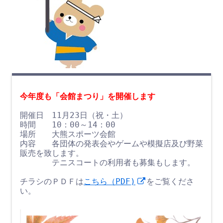
開催日　11月23日（祝・土）

時間　　10：00～14：00

場所　　大熊スポーツ会館

内容　　各団体の発表会やゲームや模擬店及び野菜
販売を致します。

　　　　テニスコートの利用者も募集もします。

新
チラシのＰＤＦは
こちら（PDF)
をご覧くださ
し
い。
い
ウ
ィ