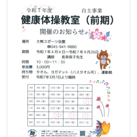
し
い
ウ
ィ
ン
ド
ウ
で
開
き
ま
す