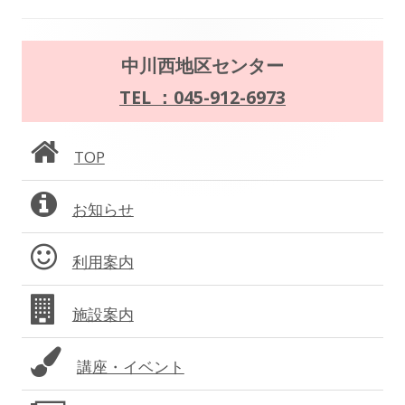
ゲ
ー
メ
中川西地区センター
シ
イ
TEL ：045-912-6973
ョ
ン
TOP
ン
サ
お知らせ
イ
ド
利用案内
バ
施設案内
ー
講座・イベント