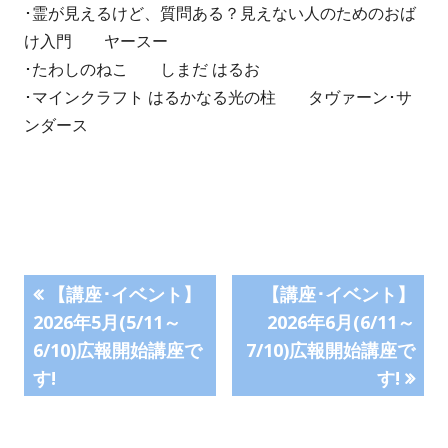
･霊が見えるけど、質問ある？見えない人のためのおば
け入門 ヤースー
･たわしのねこ しまだ はるお
･マインクラフト はるかなる光の柱 タヴァーン･サ
ンダース
投
前
次
【講座･イベント】
【講座･イベント】
の
の
2026年5月(5/11～
2026年6月(6/11～
稿
記
記
6/10)広報開始講座で
7/10)広報開始講座で
事:
事:
ナ
す!
す!
ビ