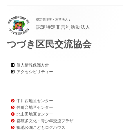
フ
指定管理者・運営法人：
ッ
認定特定非営利活動法人
タ
つづき区民交流協会
ー・
コ
ン
個人情報保護方針
アクセシビリティー
テ
ン
ツ
中川西地区センター
仲町台地区センター
北山田地区センター
都筑多文化・青少年交流プラザ
鴨池公園こどもログハウス