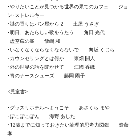
･やりたいことが見つかる世界の果てのカフェ ジョ
ン･ストレルキー
･謎の香りはパン屋から 2 土屋 うさぎ
･明日、あたらしい歌をうたう 角田 光代
･虚空蔵の峯 飯嶋 和一
･いなくなくならなくならないで 向坂 くじら
･カウンセリングとは何か 東畑 開人
･外の世界の話を聞かせて 江國 香織
･青のナースシューズ 藤岡 陽子
<児童書>
･グッスリホテルへようこそ あさくら まや
･ぽこぽこぽん 海野 あした
･12歳までに知っておきたい論理的思考力図鑑 齋藤
孝