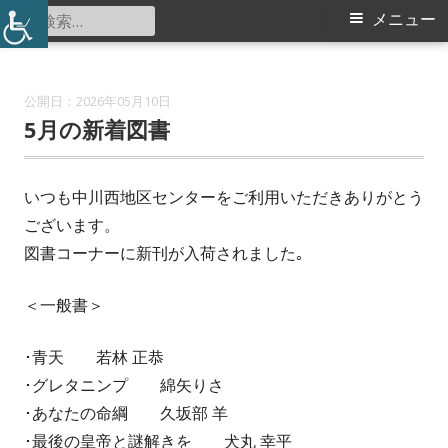
コ
検
メ
メニュー
中川西地区センター
ン
索:
イ
テ
ン
ン
2026年05月10日
ツ
5月の新着図書
メ
へ
ス
ニ
いつも中川西地区センターをご利用いただきありがとう
キ
ございます。
ュ
ッ
図書コーナーに新刊が入荷されました｡
プ
ー
＜一般書＞
･青天 若林 正恭
･グレタニンプ 綿矢りさ
･あなたの命綱 久坂部 羊
･最後の皇帝と謎解きを 犬丸 幸平