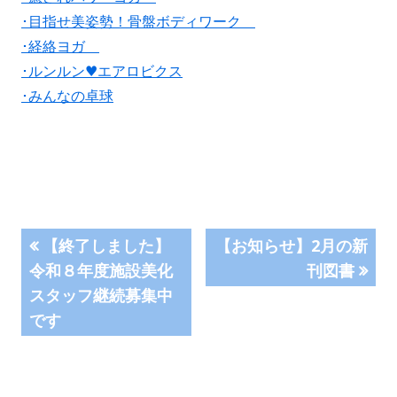
･目指せ美姿勢！骨盤ボディワーク
･経絡ヨガ
･ルンルン♥エアロビクス
･みんなの卓球
投
前
次
【終了しました】
【お知らせ】2月の新
の
の
令和８年度施設美化
刊図書
稿
記
記
スタッフ継続募集中
事:
事:
ナ
です
ビ