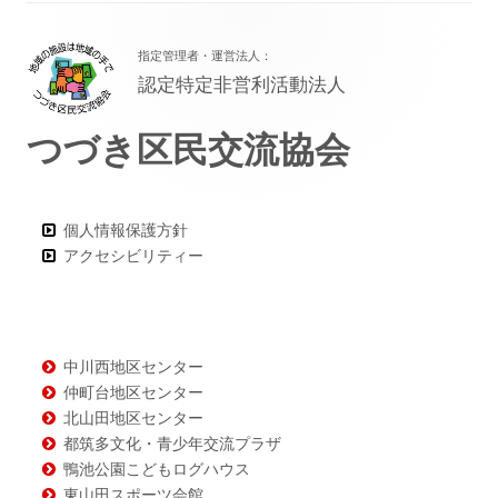
フ
指定管理者・運営法人：
ッ
認定特定非営利活動法人
タ
つづき区民交流協会
ー・
コ
ン
個人情報保護方針
アクセシビリティー
テ
ン
ツ
中川西地区センター
仲町台地区センター
北山田地区センター
都筑多文化・青少年交流プラザ
鴨池公園こどもログハウス
東山田スポーツ会館