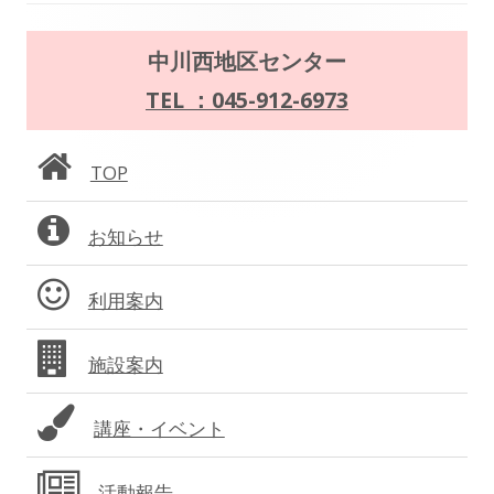
ゲ
ー
メ
中川西地区センター
シ
イ
TEL ：045-912-6973
ョ
ン
TOP
ン
サ
お知らせ
イ
ド
利用案内
バ
施設案内
ー
講座・イベント
活動報告