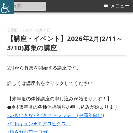
コ
検
メ
メニュー
中川西地区センター
ン
索:
イ
テ
ン
ン
2026年02月01日
ツ
【講座・イベント】2026年2月(2/11～
メ
へ
3/10)募集の講座
ス
ニ
キ
2月から募集を開始する講座です｡
ュ
ッ
プ
ー
詳しくは講座名をクリックしてください｡
【来年度の体操講座の申し込みが始まります！】
●令和8年度の各種体操講座の申し込みが始まります。
･いきいきながいきストレッチ (中高年向け)
･むねキュン★エアロビクス
･癒されパワーヨガ