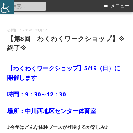
コ
検
メ
メニュー
中川西地区センター
ン
索:
イ
テ
ン
ン
2019年04月12日
ツ
【第8回 わくわくワークショップ】※
メ
へ
終了※
ス
ニ
キ
【わくわくワークショップ】5/19（日）に
ュ
ッ
開催します
プ
ー
時間：9：30～12：30
場所：中川西地区センター体育室
♪今年はどんな体験ブースが登場するか楽しみ♪