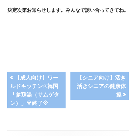
決定次第お知らせします。みんなで誘い合ってきてね。
投
前
次
【成人向け】ワー
【シニア向け】活き
の
の
ルドキッチン①韓国
活きシニアの健康体
稿
記
記
「参鶏湯（サムゲタ
操
事:
事:
ナ
ン）」※終了※
ビ
ゲ