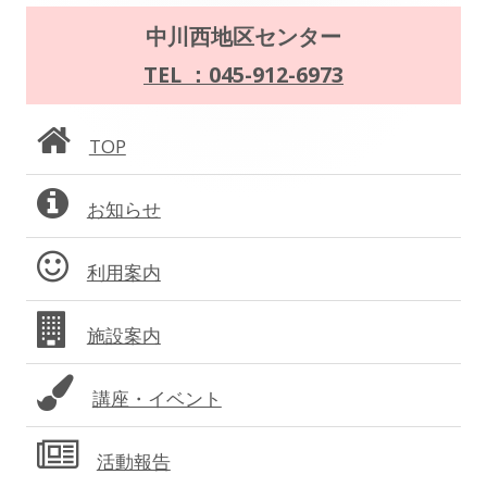
ー
メ
中川西地区センター
シ
イ
TEL ：045-912-6973
ョ
ン
TOP
ン
サ
お知らせ
イ
ド
利用案内
バ
施設案内
ー
講座・イベント
活動報告