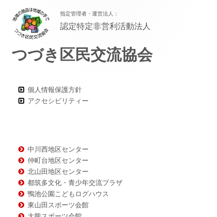
フ
指定管理者・運営法人：
ッ
認定特定非営利活動法人
タ
つづき区民交流協会
ー・
コ
ン
個人情報保護方針
アクセシビリティー
テ
ン
ツ
中川西地区センター
仲町台地区センター
北山田地区センター
都筑多文化・青少年交流プラザ
鴨池公園こどもログハウス
東山田スポーツ会館
大熊スポーツ会館