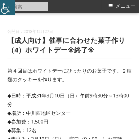
コ
検
メ
メニュー
中川西地区センター
ン
索:
イ
テ
ン
ン
2018年12月27日
ツ
【成人向け】催事に合わせた菓子作り
メ
へ
（4）ホワイトデー※終了※
ス
ニ
キ
第４回目はホワイトデーにぴったりのお菓子です。２種
ュ
ッ
類のクッキーを作ります。
プ
ー
◆日時：平成31年3月10日（日）午前9時30分～13時00
分
◆場所：中川西地区センター
◆参加費：1,500円
◆募集：12名