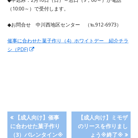
◆申込み：2月10日（日）～窓口（9；00～）か電話
（10:00～）で受付します。
◆お問合せ 中川西地区センター （℡912-6973）
催事に合わせた菓子作り（4）ホワイトデー 紹介チラ
新
シ（PDF)
し
い
ウ
ィ
ン
ド
ウ
投
前
次
【成人向け】催事
【成人向け】ミモザ
で
の
の
に合わせた菓子作り
のリースを作りまし
開
稿
記
記
（3）バレンタイン※
ょう※終了※
き