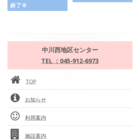
事:
事:
ナ
終了※
ま
す
ビ
ゲ
ー
メ
中川西地区センター
シ
イ
TEL ：045-912-6973
ョ
ン
TOP
ン
サ
お知らせ
イ
ド
利用案内
バ
施設案内