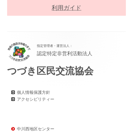
利用ガイド
フ
指定管理者・運営法人：
ッ
認定特定非営利活動法人
タ
つづき区民交流協会
ー・
コ
ン
個人情報保護方針
アクセシビリティー
テ
ン
ツ
中川西地区センター