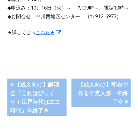
◆申込み：10月16日（火）～ 窓口9時～、電話10時～
◆お問合せ 中川西地区センター （℡912-6973）
新
★詳しくは⇒
こちら★
し
い
ウ
ィ
ン
投
前
次
ド
【成人向け】講演
【成人向け】和布で
の
の
ウ
会「これはびっく
作る干支人形 ※終
稿
記
記
で
り！江戸時代はエコ
了※
事:
事:
ナ
開
時代」※終了※
き
ビ
ま
す
ゲ