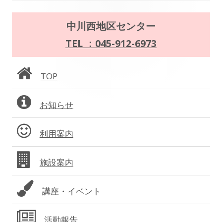
ー
メ
中川西地区センター
シ
イ
TEL ：045-912-6973
ョ
ン
TOP
ン
サ
お知らせ
イ
ド
利用案内
バ
施設案内
ー
講座・イベント
活動報告