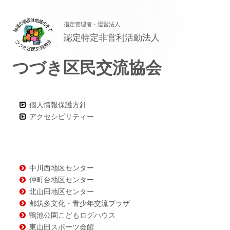
フ
指定管理者・運営法人：
ッ
認定特定非営利活動法人
タ
つづき区民交流協会
ー・
コ
ン
個人情報保護方針
アクセシビリティー
テ
ン
ツ
中川西地区センター
仲町台地区センター
北山田地区センター
都筑多文化・青少年交流プラザ
鴨池公園こどもログハウス
東山田スポーツ会館