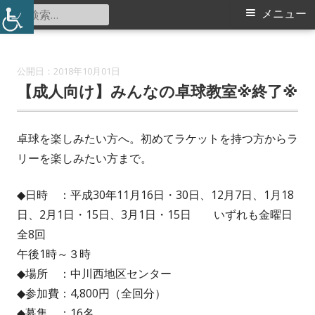
コ
検
メ
メニュー
中川西地区センター
ン
索:
イ
テ
ン
ン
2018年10月01日
ツ
【成人向け】みんなの卓球教室※終了※
メ
へ
ス
ニ
卓球を楽しみたい方へ。初めてラケットを持つ方からラ
キ
リーを楽しみたい方まで。
ュ
ッ
プ
ー
◆日時 ：平成30年11月16日・30日、12月7日、1月18
日、2月1日・15日、3月1日・15日 いずれも金曜日
全8回
午後1時～３時
◆場所 ：中川西地区センター
◆参加費：4,800円（全回分）
◆募集 ：16名