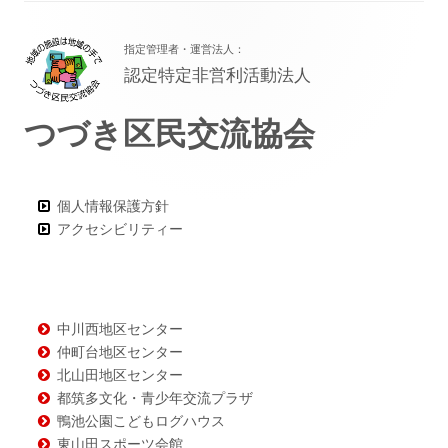
フ
指定管理者・運営法人：
ッ
認定特定非営利活動法人
タ
つづき区民交流協会
ー・
コ
ン
個人情報保護方針
アクセシビリティー
テ
ン
ツ
中川西地区センター
仲町台地区センター
北山田地区センター
都筑多文化・青少年交流プラザ
鴨池公園こどもログハウス
東山田スポーツ会館