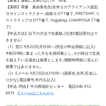
【募集】運動に支障のない方 60名
【講師】斉藤 真由美先生(全米ヨガアライアンス認定､
ヨガインストラクター､経絡ヨガTT修了､FIRSTSHIP､リ
ストラティブヨガTT修了､Yogabiija､CHAIRYOGA TT修
了)
【申込方法】以下の方法で先着順｡(注意!)電話受付はで
きません!
（1）窓口 9月22日(月)9:00～(所定の申込用紙に記入)
※初日9時に集まった方を全員同着とし､その時点で定員
を超えている場合は抽選とします｡開館時間前に並んだ
順番ではありません｡
（2）Eメール 9月23日(火)10:00～(講座名,住所,氏名(ふ
りがな),電話番号,年代を記入)
【申込･問合】中川西地区センター 電話:045-912-
6973
Eメールはこちらから