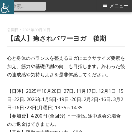
コ
検
メ
メニュー
中川西地区センター
ン
索:
イ
テ
ン
ン
2025年09月01日
ツ
【成人】癒されパワーヨガ 後期
メ
へ
ス
ニ
心と身体のバランスを整えるヨガにエクササイズ要素を
キ
加え、筋力や基礎代謝の向上も目指します。終わった後
ュ
ッ
の達成感や気持ちよさを是非体感してください。
プ
ー
【日時】2025年10月20日･27日､11月17日､12月1日･15
日･22日､2026年1月5日･19日･26日､2月2日･16日､3月2
日･16日･23日(月曜日) 13:35～14:35
【参加費】4,200円 (全回分) ＊一括払｡途中退会の場合
のご返金はできません。