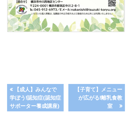
投
前
次
【成人】みんなで
【子育て】メニュー
の
の
学ぼう!認知症(認知症
が広がる!離乳食教
稿
記
記
サポーター養成講座)
室
事:
事:
ナ
ビ