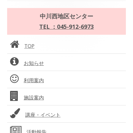
ゲ
メ
中川西地区センター
ー
イ
TEL ：045-912-6973
シ
ン
ョ
TOP
サ
ン
お知らせ
イ
ド
利用案内
バ
施設案内
ー
講座・イベント
活動報告