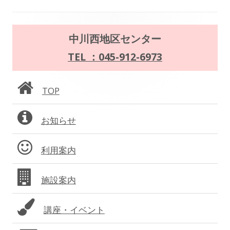
ビ
ゲ
メ
中川西地区センター
ー
イ
TEL ：045-912-6973
シ
ン
ョ
TOP
サ
ン
お知らせ
イ
ド
利用案内
バ
施設案内
ー
講座・イベント