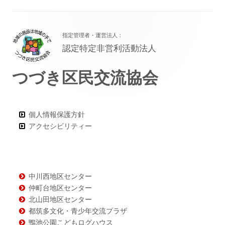
フ
指定管理者・運営法人：
ッ
認定特定非営利活動法人
タ
つづき区民交流協会
ー・
コ
ン
個人情報保護方針
アクセシビリティー
テ
ン
ツ
中川西地区センター
仲町台地区センター
北山田地区センター
都筑多文化・青少年交流プラザ
鴨池公園こどもログハウス