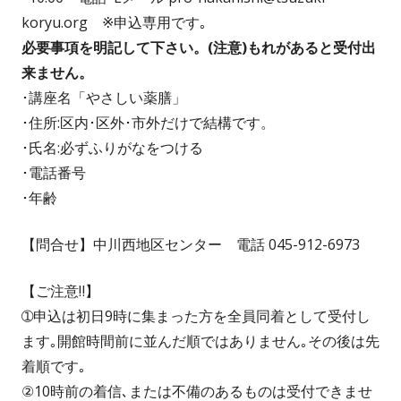
koryu.org ※申込専用です｡
必要事項を明記して下さい。
(
注意
)
もれがあると受付出
来ません。
･講座名「やさしい薬膳」
･住所:区内･区外･市外だけで結構です。
･氏名:必ずふりがなをつける
･電話番号
･年齢
【問合せ】中川西地区センター 電話 045-912-6973
【ご注意‼】
➀申込は初日9時に集まった方を全員同着として受付し
ます｡開館時間前に並んだ順ではありません｡その後は先
着順です｡
②10時前の着信､または不備のあるものは受付できませ