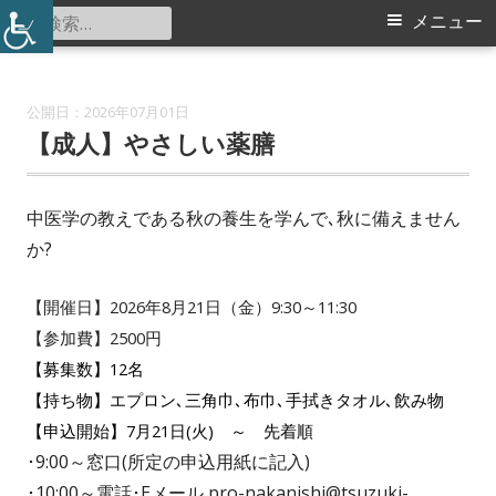
コ
検
メ
メニュー
中川西地区センター
ン
索:
イ
テ
ン
ン
2026年07月01日
ツ
【成人】やさしい薬膳
メ
へ
ス
ニ
中医学の教えである秋の養生を学んで､秋に備えません
キ
か?
ュ
ッ
プ
ー
【開催日】2026年8月21日（金）9:30～11:30
【参加費】
2500
円
【募集数】12名
【持ち物】エプロン､三角巾､布巾､手拭きタオル､飲み物
【申込開始】7月21日(火) ～ 先着順
･9:00～窓口(所定の申込用紙に記入)
･10:00～電話･Eメール pro-nakanishi@tsuzuki-