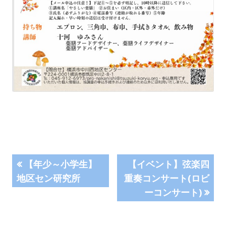
投
前
次
【年少～小学生】
【イベント】弦楽四
の
の
地区セン研究所
重奏コンサート(ロビ
稿
記
記
ーコンサート)
事:
事:
ナ