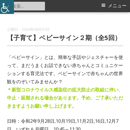
コ
検
メ
メニュー
中川西地区センター
ン
索:
イ
テ
ン
ン
2020年08月01日
ツ
【子育て】ベビーサイン２期（全5回）
メ
へ
ス
ニ
「ベビーサイン」とは、簡単な手話やジェスチャーを使
キ
って、まだうまくお話できない赤ちゃんとコミュニケー
ュ
ッ
ションする育児法です。ベビーサインで赤ちゃんの世界
プ
ー
観をのぞいてみませんか？
＊新型コロナウイルス感染症の拡大防止の取組に伴い、
中止・延期される場合があります。予め、ご了承いただ
きますようお願い申し上げます。
日時：令和2年9月28日,10月19日,11月2日,16日,12月7
日、いずれも月曜日 10:45～11:30