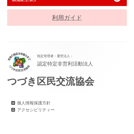
利用ガイド
フ
指定管理者・運営法人：
ッ
認定特定非営利活動法人
タ
つづき区民交流協会
ー・
コ
ン
個人情報保護方針
アクセシビリティー
テ
ン
ツ