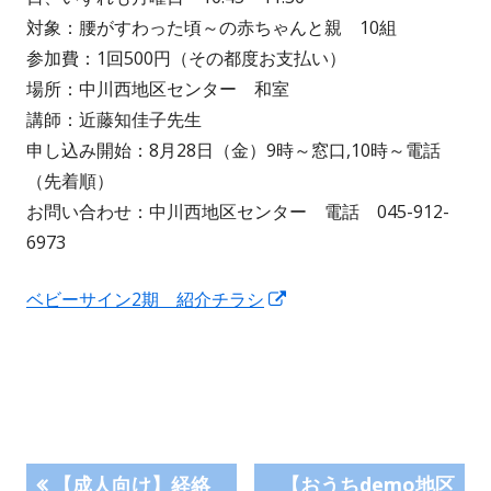
対象：腰がすわった頃～の赤ちゃんと親 10組
参加費：1回500円（その都度お支払い）
場所：中川西地区センター 和室
講師：近藤知佳子先生
申し込み開始：8月28日（金）9時～窓口,10時～電話
（先着順）
お問い合わせ：中川西地区センター 電話 045-912-
6973
新
ベビーサイン2期 紹介チラシ
し
い
ウ
ィ
ン
投
前
次
ド
【成人向け】経絡
【おうちdemo地区