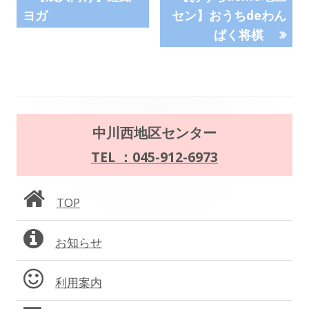
の
の
ウ
ヨガ
セン】おうちdeわん
稿
記
記
で
ぱく将棋
事:
事:
ナ
開
き
ビ
ま
す
ゲ
メ
中川西地区センター
ー
イ
TEL ：045-912-6973
シ
ン
ョ
TOP
サ
ン
お知らせ
イ
ド
利用案内
バ