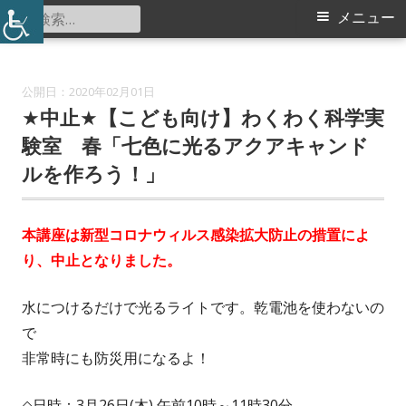
コ
検
メ
メニュー
中川西地区センター
ン
索:
イ
テ
ン
ン
2020年02月01日
ツ
★中止★【こども向け】わくわく科学実
メ
へ
験室 春「七色に光るアクアキャンド
ス
ニ
ルを作ろう！」
キ
ュ
ッ
本講座は新型コロナウィルス感染拡大防止の措置によ
プ
ー
り、中止となりました。
水につけるだけで光るライトです。乾電池を使わないの
で
非常時にも防災用になるよ！
◇日時：3月26日(木) 午前10時～11時30分