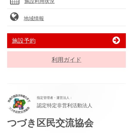
施設利用状況
地域情報
施設予約
利用ガイド
フ
指定管理者・運営法人：
ッ
認定特定非営利活動法人
タ
つづき区民交流協会
ー・
コ