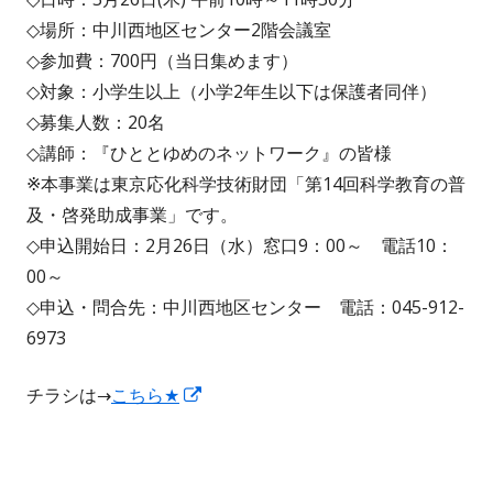
◇場所：中川西地区センター2階会議室
◇参加費：700円（当日集めます）
◇対象：小学生以上（小学2年生以下は保護者同伴）
◇募集人数：20名
◇講師：『ひととゆめのネットワーク』の皆様
※本事業は東京応化科学技術財団「第14回科学教育の普
及・啓発助成事業」です。
◇申込開始日：2月26日（水）窓口9：00～ 電話10：
00～
◇申込・問合先：中川西地区センター 電話：045-912-
6973
新
チラシは→
こちら★
し
い
ウ