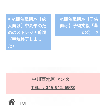
ィ
ン
投
前
次
ド
≪開催延期≫【成
≪開催延期≫【子供
の
の
ウ
人向け】中高年のた
向け】学習支援「葦
稿
記
記
で
めのストレッチ前期
の会」
事:
事:
ナ
開
（申込終了しまし
き
た）
ビ
ま
す
ゲ
ー
メ
中川西地区センター
シ
イ
TEL ：045-912-6973
ョ
ン
ン
TOP