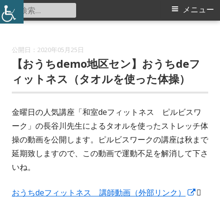
コ
検
メ
メニュー
中川西地区センター
ン
索:
イ
テ
ン
ン
2020年05月25日
ツ
【おうちdemo地区セン】おうちdeフ
メ
へ
ィットネス（タオルを使った体操）
ス
ニ
キ
金曜日の人気講座「和室deフィットネス ピルビスワ
ュ
ッ
ーク」の長谷川先生によるタオルを使ったストレッチ体
プ
ー
操の動画を公開します。ピルビスワークの講座は秋まで
延期致しますので、この動画で運動不足を解消して下さ
いね。
新
おうちdeフィットネス 講師動画（外部リンク）

し
い