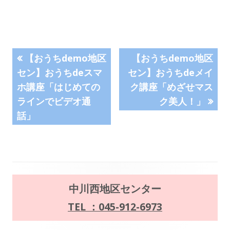
ウ
ィ
ン
投
前
次
ド
【おうちdemo地区
【おうちdemo地区
の
の
ウ
セン】おうちdeスマ
セン】おうちdeメイ
稿
記
記
で
ホ講座「はじめての
ク講座「めざせマス
事:
事:
ナ
開
ラインでビデオ通
ク美人！」
き
話」
ビ
ま
す
ゲ
ー
メ
中川西地区センター
シ
イ
TEL ：045-912-6973
ョ
ン