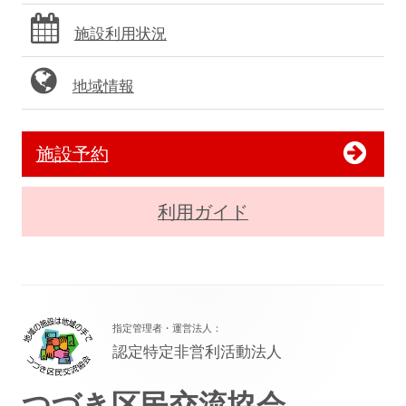
施設利用状況
地域情報
施設予約
利用ガイド
フ
指定管理者・運営法人：
ッ
認定特定非営利活動法人
タ
つづき区民交流協会
ー・