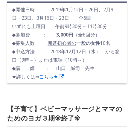
◆開催日時 ： 2019年1月12日・26日、2月9
日・23日、3月16日・23日 全6回
いずれも土曜日 午前9時30分～11時30分
◆参加費 ：
3,000
円
（全6回分）
◆募集人数 :
囲碁初心者の
一般の女性1
0名
◆申込方法 ： 2018年12月12日（水） から窓
口（9時～）または電話（10時～）
◆講 師 ： 山口 誠司 先生
新
★詳しくは⇒
こちら★
し
い
ウ
【子育て】ベビーマッサージとママの
ィ
ためのヨガ３期※終了※
ン
ド