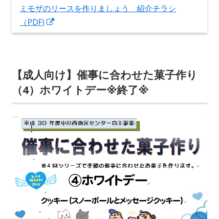
ミモザのリースを作りましょう 紹介チラシ
新
（PDF)
し
い
ウ
【成人向け】催事に合わせた菓子作り
ィ
（4）ホワイトデー※終了※
ン
ド
ウ
で
開
き
ま
す