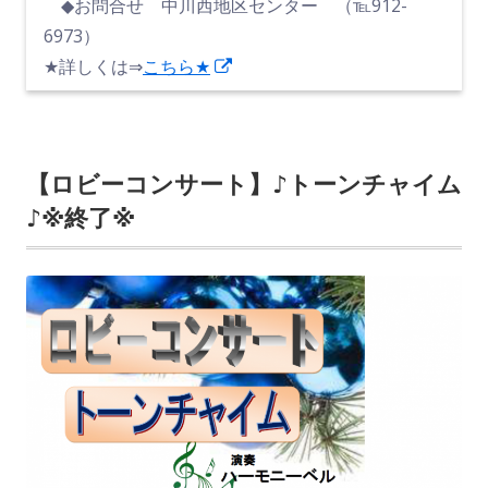
◆お問合せ 中川西地区センター （℡912-
6973）
新
★詳しくは⇒
こちら★
し
い
ウ
【ロビーコンサート】♪トーンチャイム
ィ
♪※終了※
ン
ド
ウ
で
開
き
ま
す