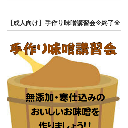
い
ウ
【成人向け】手作り味噌講習会※終了※
ィ
ン
ド
ウ
で
開
き
ま
す