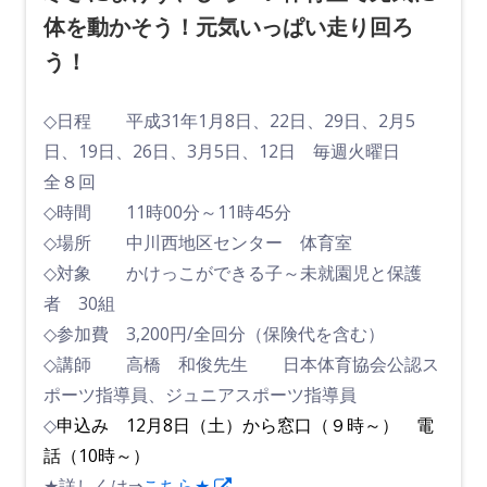
体を動かそう！元気いっぱい走り回ろ
う！
◇日程 平成31年1月8日、22日、29日、2月5
日、19日、26日、3月5日、12日 毎週火曜日
全８回
◇時間 11時00分～11時45分
◇場所 中川西地区センター 体育室
◇対象 かけっこができる子～未就園児と保護
者 30組
◇参加費 3,200円/全回分（保険代を含む）
◇講師 高橋 和俊先生 日本体育協会公認ス
ポーツ指導員、ジュニアスポーツ指導員
◇
申込み 12月8日（土）から窓口（９時～） 電
話（10時～）
新
★詳しくは⇒
こちら★