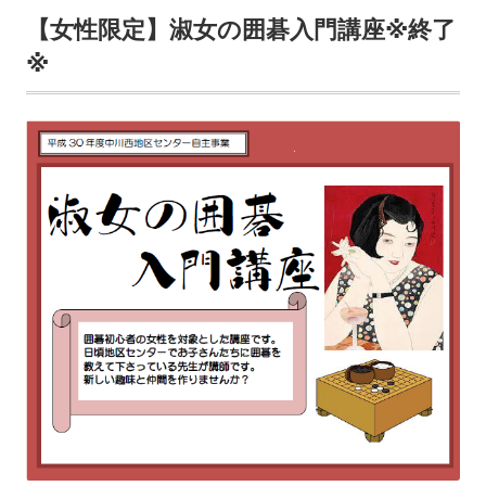
ウ
【女性限定】淑女の囲碁入門講座※終了
ィ
※
ン
ド
ウ
で
開
き
ま
す