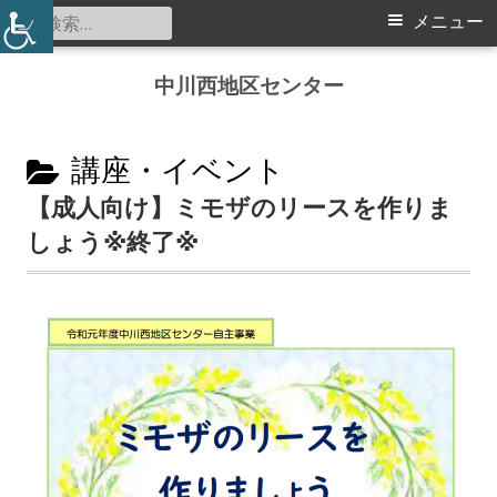
検
メ
メニュー
索:
イ
コ
中川西地区センター
ン
ン
テ
メ
カ
ン
講座・イベント
ツ
テ
【成人向け】ミモザのリースを作りま
ニ
へ
しょう※終了※
ゴ
ス
ュ
リ
キ
ー
ッ
ー:
プ