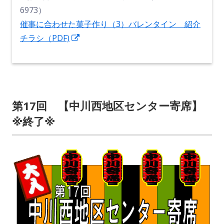
6973）
催事に合わせた菓子作り（3）バレンタイン 紹介
新
チラシ（PDF)
し
い
ウ
ィ
第17回 【中川西地区センター寄席】
ン
※終了※
ド
ウ
で
開
き
ま
す