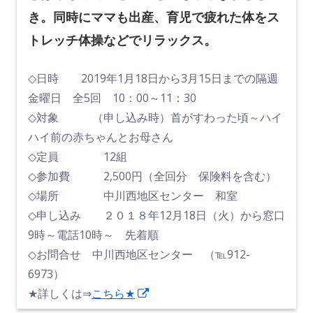
き。
同時にママも出産、育児で疲れた体をス
トレッチ体操などでリラックス。
◇日時 2019年1月18日から3月15日までの隔週
金曜日 全5回 10：00～11：30
◇対象 （申し込み時）首がすわった頃～ハイ
ハイ前の赤ちゃんとお母さん
◇定員 12組
◇参加費 2,500円（全回分 保険料を含む）
◇場所 中川西地区センター 和室
◇申し込み ２０１８年12月18日（火）から窓口
9時～電話10時～ 先着順
◇お問合せ 中川西地区センター （℡912-
6973）
新
★詳しくは⇒
こちら★
し