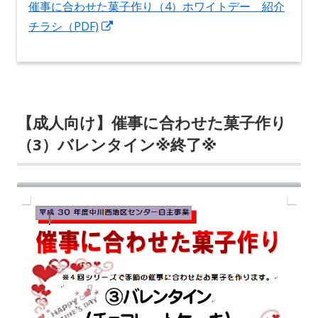
催事に合わせた菓子作り（4）ホワイトデー 紹介
新
チラシ（PDF)
し
い
ウ
ィ
【成人向け】催事に合わせた菓子作り
ン
（3）バレンタイン※終了※
ド
ウ
で
開
き
ま
す