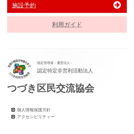
施設予約
利用ガイド
フ
指定管理者・運営法人：
ッ
認定特定非営利活動法人
タ
つづき区民交流協会
ー・
コ
ン
個人情報保護方針
アクセシビリティー
テ
ン