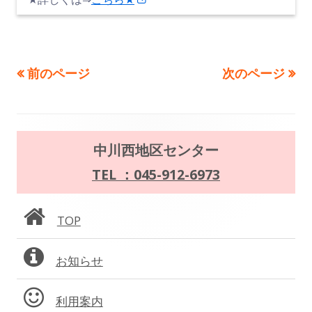
し
い
ウ
前のページ
次のページ
投
ィ
ン
稿
ド
の
ウ
メ
中川西地区センター
で
ペ
イ
TEL ：045-912-6973
開
ー
き
ン
ま
TOP
ジ
サ
す
送
お知らせ
イ
り
ド
利用案内