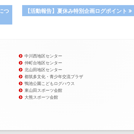
次
につ
【活動報告】夏休み特別企画ログポイント
の
記
事:
中川西地区センター
仲町台地区センター
北山田地区センター
都筑多文化・青少年交流プラザ
鴨池公園こどもログハウス
東山田スポーツ会館
大熊スポーツ会館