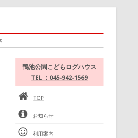
者
メ
鴨池公園こどもログハウス
イ
TEL ：045-942-1569
ン
TOP
サ
お知らせ
イ
ド
利用案内