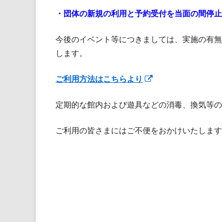
・団体の新規の利用と予約受付を当面の間停止
今後のイベント等につきましては、実施の有無
します。
新
ご利用方法はこちらより
し
定期的な館内および遊具などの消毒、換気等の
い
ウ
ご利用の皆さまにはご不便をおかけいたします
ィ
ン
ド
ウ
で
開
き