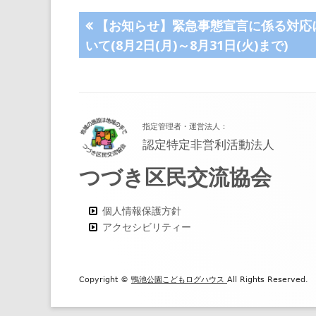
ま
投
前
【お知らせ】緊急事態宣言に係る対応
す
の
いて(8月2日(月)～8月31日(火)まで)
稿
記
事:
ナ
フ
ビ
指定管理者・運営法人：
ッ
ゲ
認定特定非営利活動法人
タ
つづき区民交流協会
ー
ー・
シ
コ
個人情報保護方針
アクセシビリティー
ン
ョ
テ
ン
ン
Copyright ©
鴨池公園こどもログハウス
All Rights Reserved.
ツ