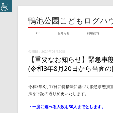
コ
ン
鴨池公園こどもログハ
テ
ン
メ
TOP
お知らせ
利用案内
ツ
イ
へ
ス
2021年08月20日
ン
【重要なお知らせ】緊急事
キ
メ
ッ
(令和3年8月20日から当面
プ
ニ
ュ
令和3年8月17日に特措法に基づく緊急事態
法を下記の通り変更いたします。
ー
・一度に遊べる人数を30人までとします。