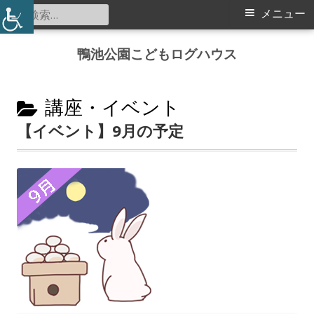
検
メ
メニュー
索:
イ
コ
鴨池公園こどもログハウス
ン
ン
テ
メ
カ
ン
講座・イベント
ツ
テ
【イベント】9月の予定
ニ
へ
ゴ
ス
ュ
リ
キ
ー
ッ
ー:
プ