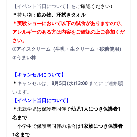
【イベント当日について】
を
ご確認ください）
＊
持ち物
：飲み物、汗拭きタオル
＊実験ショ―において以下の試食がありますので、
アレルギーのある方は内容をご確認の上ご参加くだ
さい。
➀アイスクリーム（牛乳・生クリーム・砂糖使用）
②うまい棒
【キャンセルについて】
＊
キャンセルは、
8月5日(水)13:00
までにご連絡願
います。
【イベント当日について】
＊
未就学児は保護者同伴で
幼児1人につき保護者
1
名まで
小学生で保護者同伴の場合は
1家族につき保
護者
1名まで