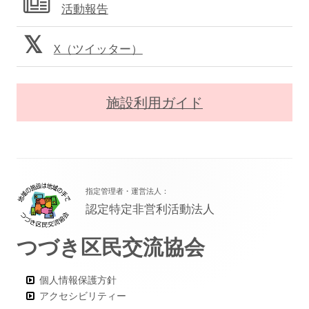
活動報告
X（ツイッター）
施設利用ガイド
フ
指定管理者・運営法人：
ッ
認定特定非営利活動法人
タ
つづき区民交流協会
ー・
コ
個人情報保護方針
ン
アクセシビリティー