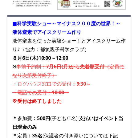
■科学実験ショー～マイナス２００度の世界！～
液体窒素でアイスクリーム作り
液体窒素を使った実験ショー！とアイスクリーム作
り♪（協力：都筑親子科学クラブ）
８月6日(木)10:00～12:00
※
事前予約制：
7
月6日(月)から先着順受付
（定員に
なり次第受付終了）
・ログハウス窓口での受付：
9:30～
・電話での受付：
10:00～
※受付は終了しました
＊
参加費
：500円
(子ども/1名)
支払いはイベント当
日現金のみ
＊
定員
：35名
(保護者の付き添いについては下記