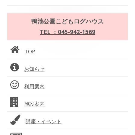
稿
の
メ
鴨池公園こどもログハウス
ペ
イ
TEL ：045-942-1569
ー
ン
TOP
ジ
サ
送
お知らせ
イ
り
ド
利用案内
バ
施設案内
ー
講座・イベント