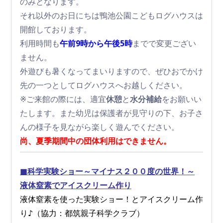
のみとなります。
それ以外のお日にちは鴨池公園こどもログハウスは
開館しております。
利用時間も
午前9時から午後5時
までで変更ござい
ません。
外遊びも暑くなってまいりますので、ぜひおでかけ
先の一つとしてログハウスへお越しください。
※ご来館の際には、適宜
休憩
と
水分補給
をお願いい
たします。また幼児は保護者が見守りの下、お子さ
んの様子を見ながら楽しく遊んでください。
尚、夏季期間中の団体利用はできません。
■科学実験ショー～マイナス２００度の世界！～
液体窒素でアイスクリーム作り
液体窒素を使った実験ショー！とアイスクリーム作
り♪（協力：都筑親子科学クラブ）