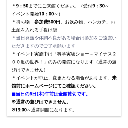
＊
9：50
までにご来館ください。（受付
9：30～
イベント開始
10：00～
）
＊持ち物：
参加費500円
、お飲み物、ハンカチ、お
土産を入れる手提げ袋
＊当日発熱や体調不良がある場合は参加をご遠慮い
ただきますのでご了承願います
＊イベント実施中は「科学実験ショー～マイナス２
００度の世界！」のみの開館になります（通常の遊
びはできません）
＊イベントが中止、変更となる場合があります。
来
館前にホームページにてご確認ください。
■当日の6日(木)午前は全館貸切です。
※通常の遊びはできません。
※
13:00～
通常開館になります。