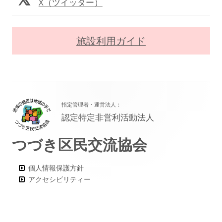
X（ツイッター）
施設利用ガイド
フ
指定管理者・運営法人：
ッ
認定特定非営利活動法人
タ
つづき区民交流協会
ー・
コ
個人情報保護方針
ン
アクセシビリティー
テ
ン