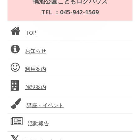
鴨池公園こどもログハウス
ー
イ
TEL ：045-942-1569
シ
ン
ョ
TOP
サ
ン
お知らせ
イ
ド
利用案内
バ
施設案内
ー
講座・イベント
活動報告