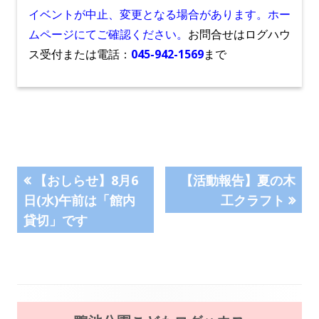
イベントが中止、変更となる場合があります。ホー
ムページにてご確認ください。
お問合せはログハウ
ス受付または電話：
045-942-1569
まで
投
前
次
【おしらせ】8月6
【活動報告】夏の木
の
の
日(水)午前は「館内
工クラフト
稿
記
記
貸切」です
事:
事:
ナ
ビ
ゲ
メ