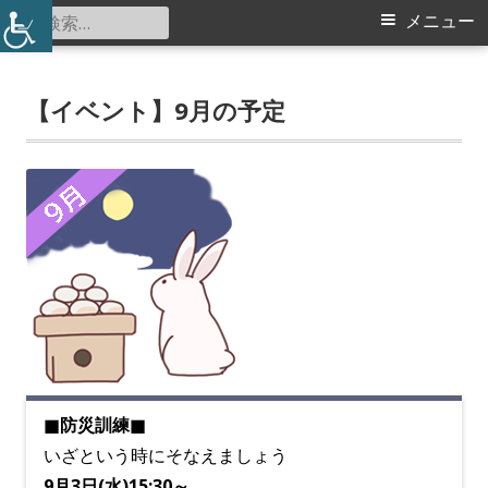
コ
検
メ
メニュー
鴨池公園こどもログハウス
ン
索:
イ
テ
ン
【イベント】9月の予定
ン
ツ
メ
へ
ス
ニ
キ
ュ
ッ
プ
ー
■防災訓練■
いざという時にそなえましょう
9月3日(水)15:30～