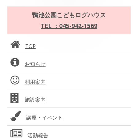
ゲ
メ
鴨池公園こどもログハウス
ー
イ
TEL ：045-942-1569
シ
ン
ョ
TOP
サ
ン
お知らせ
イ
ド
利用案内
バ
施設案内
ー
講座・イベント
活動報告