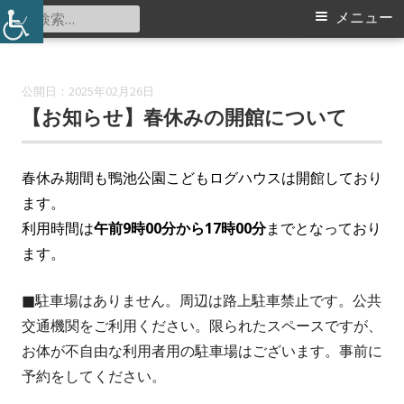
コ
検
メ
メニュー
鴨池公園こどもログハウス
ン
索:
イ
テ
ン
ン
2025年02月26日
ツ
【お知らせ】春休みの開館について
メ
へ
ス
ニ
春休み期間も鴨池公園こどもログハウスは開館しており
キ
ます。
ュ
ッ
利用時間は
午前9時00分から17時00分
までとなっており
プ
ー
ます。
■駐車場はありません。周辺は路上駐車禁止です。公共
交通機関をご利用ください。限られたスペースですが、
お体が不自由な利用者用の駐車場はございます。事前に
予約をしてください。