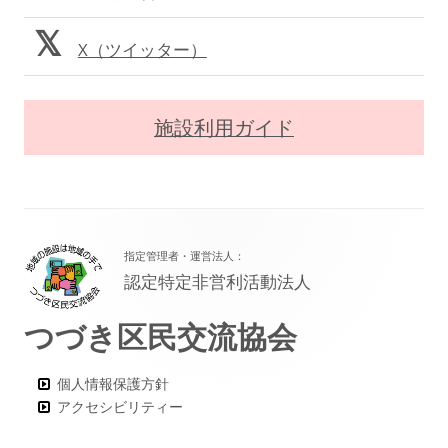
X（ツイッター）
施設利用ガイド
フ
指定管理者・運営法人：
ッ
認定特定非営利活動法人
タ
つづき区民交流協会
ー・
コ
個人情報保護方針
ン
アクセシビリティー
テ