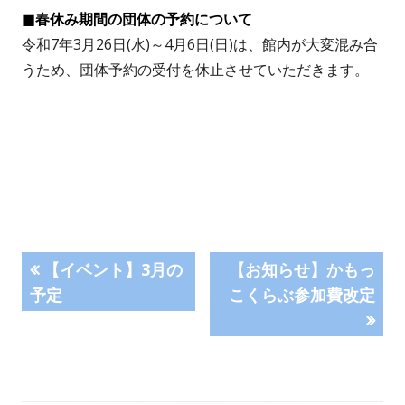
■春休み期間の団体の予約について
令和7年3月26日(水)～4月6日(日)は、館内が大変混み合
うため、団体予約の受付を休止させていただきます。
投
前
次
【イベント】3月の
【お知らせ】かもっ
の
の
予定
こくらぶ参加費改定
稿
記
記
事:
事:
ナ
ビ