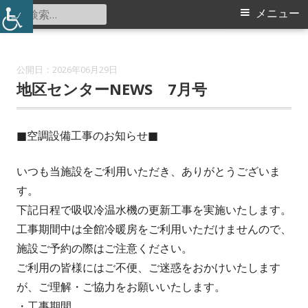
コ
検
メ
メニュー
北山田地区センター
ン
索:
イ
テ
ン
ン
2026年06月29日
ツ
地区センターNEWS 7月号
メ
へ
ス
ニ
■空調設備工事のお知らせ■
キ
ュ
ッ
いつも当施設をご利用いただき、ありがとうございま
プ
ー
す。
下記日程で吸収冷温水機の更新工事を実施いたします。
工事期間中は全館冷暖房をご利用いただけませんので、
施設ご予約の際はご注意ください。
ご利用の皆様にはご不便、ご迷惑をおかけいたします
が、ご理解・ご協力をお願いいたします。
・工事期間