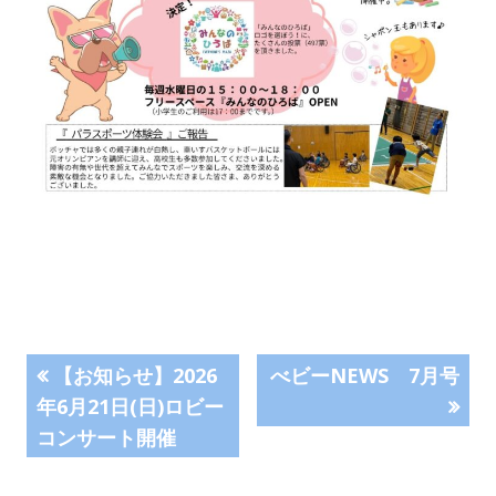
投
前
次
【お知らせ】2026
べビーNEWS 7月号
の
の
年6月21日(日)ロビー
稿
記
記
コンサート開催
事:
事:
ナ