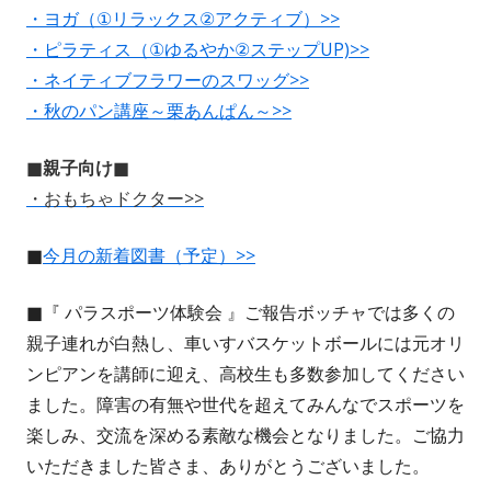
・ヨガ（①リラックス②アクティブ）>>
・ピラティス（①ゆるやか②ステップUP)>>
・ネイティブフラワーのスワッグ>>
・秋のパン講座～栗あんぱん～>>
■親子向け■
・
おもちゃドクター>>
■
今月の新着図書（予定）>>
■『 パラスポーツ体験会 』ご報告ボッチャでは多くの
親子連れが白熱し、車いすバスケットボールには元オリ
ンピアンを講師に迎え、高校生も多数参加してください
ました。障害の有無や世代を超えてみんなでスポーツを
楽しみ、交流を深める素敵な機会となりました。ご協力
いただきました皆さま、ありがとうございました。