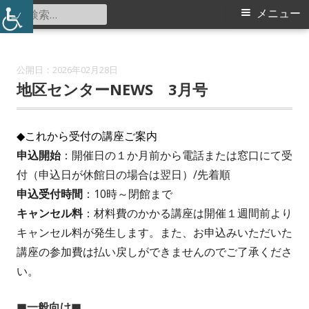
コ
検
メ
メニュー
北山田地区センター
ン
索:
イ
テ
ン
ン
2026年02月28日
ツ
地区センターNEWS 3月号
メ
へ
ス
ニ
◆これから受付の講座ご案内
キ
申込開始
：開催日の１か月前から電話または窓口にて受
ュ
ッ
付（申込日が休館日の場合は翌日）/先着順
プ
ー
申込受付時間
：10時～閉館まで
キャンセル料
：材料費のかかる講座は開催１週間前より
キャンセル料が発生します。また、お申込みいただいた
講座の参加費は払い戻しができませんのでご了承くださ
い。
■一般向け■