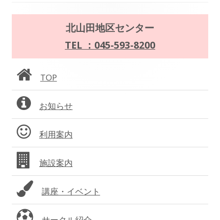
ゲ
メ
北山田地区センター
ー
イ
TEL ：045-593-8200
シ
ン
ョ
TOP
サ
ン
お知らせ
イ
ド
利用案内
バ
施設案内
ー
講座・イベント
サークル紹介