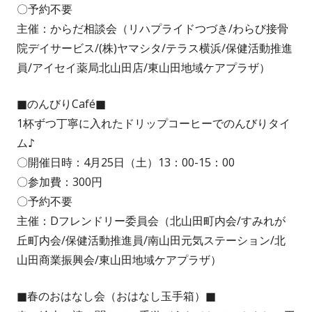
〇予約不要
主催：からだ相談会（リハプライドつづき/わらび接骨
院デイサービス/(株)ヤマシタ/テラス横浜/保健活動推進
員/アイセイ薬局北山田店/東山田地域ケアプラザ）
■のんびりCafé■
1杯ずつ丁寧に入れたドリップコーヒーでのんびりタイ
ム♪
〇開催日時：4月25日（土）13：00-15：00
〇参加費：300円
〇予約不要
主催：Dフレンドリー委員会（北山田町内会/すみれが
丘町内会/保健活動推進員/南山田元気ステーション/北
山田商業振興会/東山田地域ケアプラザ）
■春のおはなし会（おはなし玉手箱）■