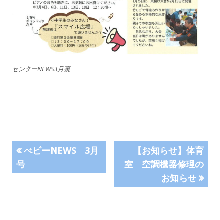
センターNEWS3月裏
投
前
次
べビーNEWS 3月
【お知らせ】体育
の
の
号
室 空調機器修理の
稿
記
記
お知らせ
事:
事:
ナ
ビ