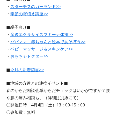
・
スターチスのガーランド>>
・
季節の寄植え講座>>
■親子向け■
・
産後エクササイズマミーナ体操>>
・
パパママ！赤ちゃんと絵本であそぼう>>
・
ベビーマッサージ＆スキンケア>>
・
おもちゃドクター>>
■
今月の新着図書>>
■地域の方達との連携イベント■
春のからだ相談会単からだチェックはいかがですか？腰
や膝の痛み相談も。（詳細は別紙にて）
〇開催日時：4月4日（土）13：00-15：00
〇参加費：無料