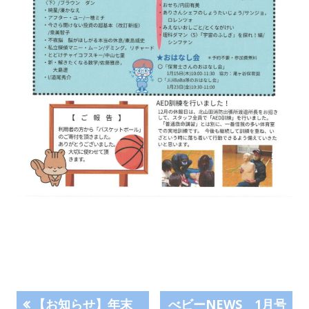
投
前
次
【お知らせ】年末
べビーNEWS 1月号