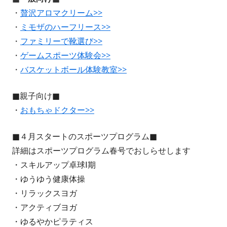
・
贅沢アロマクリーム>>
・
ミモザのハーフリース>>
・
ファミリーで靴選び>>
・
ゲームスポーツ体験会>>
・
バスケットボール体験教室>>
■親子向け■
・
おもちゃドクター>>
■４月スタートのスポーツプログラム■
詳細はスポーツプログラム春号でおしらせします
・スキルアップ卓球Ⅰ期
・ゆうゆう健康体操
・リラックスヨガ
・アクティブヨガ
・ゆるやかピラティス