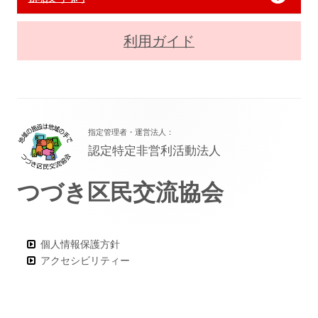
利用ガイド
フ
指定管理者・運営法人：
ッ
認定特定非営利活動法人
タ
つづき区民交流協会
ー・
コ
ン
個人情報保護方針
アクセシビリティー
テ
ン
ツ