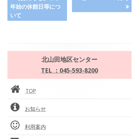
の
の
年始の休館日等につ
稿
記
記
いて
事:
事:
ナ
ビ
ゲ
メ
北山田地区センター
ー
イ
TEL ：045-593-8200
シ
ン
ョ
TOP
サ
ン
お知らせ
イ
ド
利用案内
バ