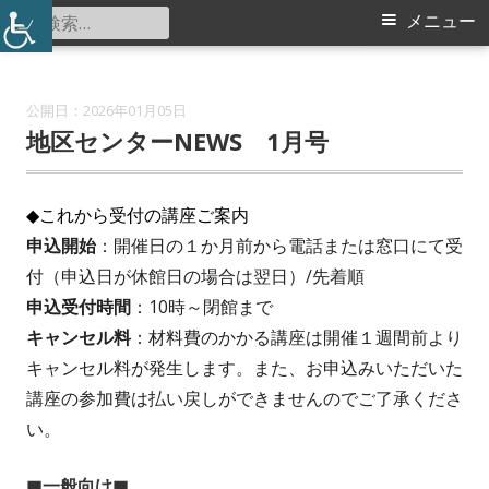
コ
検
メ
メニュー
北山田地区センター
ン
索:
イ
テ
ン
ン
2026年01月05日
ツ
地区センターNEWS 1月号
メ
へ
ス
ニ
◆これから受付の講座ご案内
キ
申込開始
：開催日の１か月前から電話または窓口にて受
ュ
ッ
付（申込日が休館日の場合は翌日）/先着順
プ
ー
申込受付時間
：10時～閉館まで
キャンセル料
：材料費のかかる講座は開催１週間前より
キャンセル料が発生します。また、お申込みいただいた
講座の参加費は払い戻しができませんのでご了承くださ
い。
■一般向け■