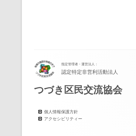
ゲ
ー
シ
ョ
フ
ン
指定管理者・運営法人：
ッ
認定特定非営利活動法人
タ
つづき区民交流協会
ー・
コ
ン
個人情報保護方針
アクセシビリティー
テ
ン