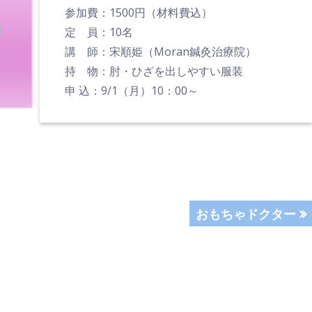
参加費：1500円（材料費込）
定 員：10名
講 師：宋順姫（Moran鍼灸治療院）
持 物：肘・ひざを出しやすい服装
申 込：9/1（月）10：00～
次
おもちゃドクター
の
記
事: