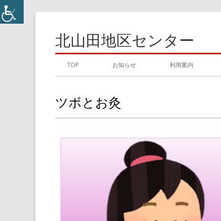
コ
ン
北山田地区センター
テ
ン
メ
TOP
お知らせ
利用案内
ツ
イ
へ
ツボとお灸
ス
ン
キ
メ
ッ
プ
ニ
ュ
ー