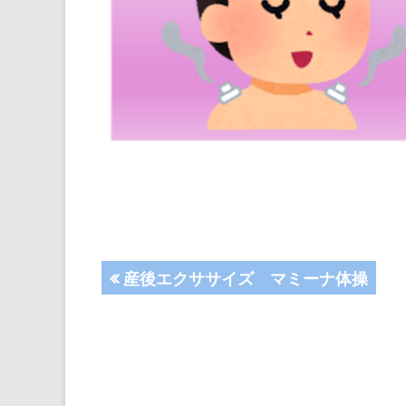
投
前
産後エクササイズ マミーナ体操
の
稿
記
事:
ナ
ビ