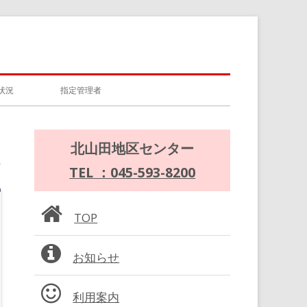
状況
指定管理者
メ
北山田地区センター
イ
TEL ：045-593-8200
ン
TOP
サ
お知らせ
イ
ド
利用案内