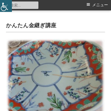
コ
検
メ
メニュー
北山田地区センター
ン
索:
イ
テ
ン
かんたん金継ぎ講座
ン
ツ
メ
へ
ス
ニ
キ
ュ
ッ
プ
ー