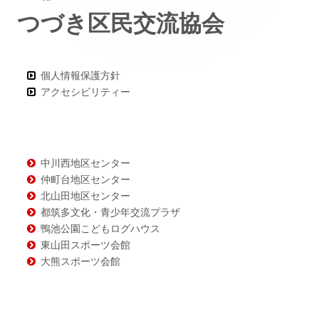
つづき区民交流協会
ー・
コ
ン
個人情報保護方針
アクセシビリティー
テ
ン
ツ
中川西地区センター
仲町台地区センター
北山田地区センター
都筑多文化・青少年交流プラザ
鴨池公園こどもログハウス
東山田スポーツ会館
大熊スポーツ会館