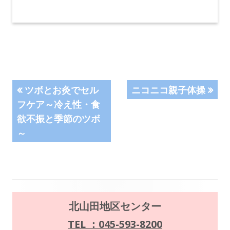
投
前
次
ツボとお灸でセル
ニコニコ親子体操
の
の
フケア～冷え性・食
稿
記
記
欲不振と季節のツボ
事:
事:
ナ
～
ビ
ゲ
ー
メ
北山田地区センター
シ
イ
TEL ：045-593-8200