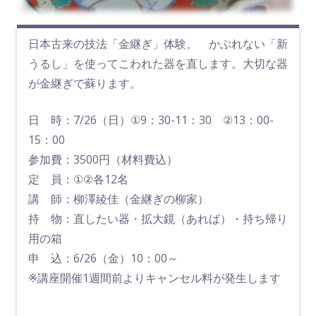
日本古来の技法「金継ぎ」体験。 かぶれない「新
うるし」を使ってこわれた器を直します。大切な器
が金継ぎで蘇ります。
日 時：7/26（日）①9：30-11：30 ②13：00-
15：00
参加費：3500円（材料費込）
定 員：①②各12名
講 師：柳澤綾佳（金継ぎの柳家）
持 物：直したい器・拡大鏡（あれば）・持ち帰り
用の箱
申 込：6/26（金）10：00～
※講座開催1週間前よりキャンセル料が発生します