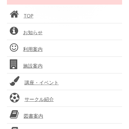
ョ
ン
TOP
ン
サ
お知らせ
イ
ド
利用案内
バ
施設案内
ー
講座・イベント
サークル紹介
図書案内