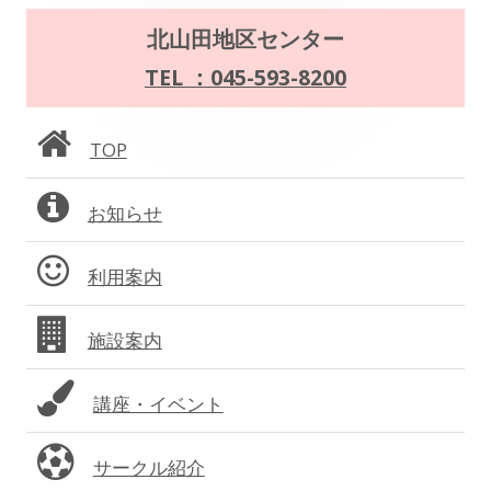
メ
ゲ
北山田地区センター
イ
TEL ：045-593-8200
ー
ン
シ
TOP
サ
ョ
お知らせ
イ
ン
ド
利用案内
バ
施設案内
ー
講座・イベント
サークル紹介