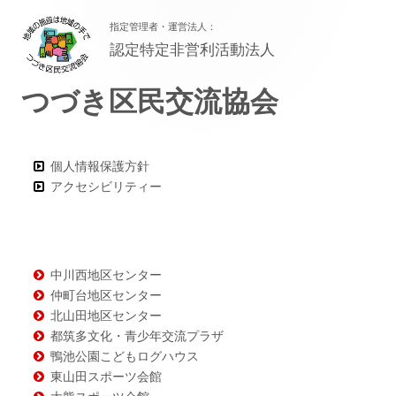
フ
指定管理者・運営法人：
ッ
認定特定非営利活動法人
タ
つづき区民交流協会
ー・
コ
ン
個人情報保護方針
アクセシビリティー
テ
ン
ツ
中川西地区センター
仲町台地区センター
北山田地区センター
都筑多文化・青少年交流プラザ
鴨池公園こどもログハウス
東山田スポーツ会館