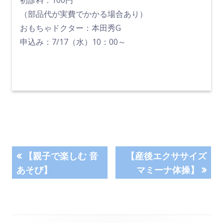
初診料：100円
（部品代が実費でかかる場合あり）
おもちゃドクター：本田秀G
申込み：7/17（水）10：00～
投
前
次
【親子で楽しむ 音
【産後エクササイズ
の
の
あそび】
マミーナ体操】
稿
記
記
事:
事:
ナ
ビ