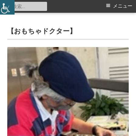
コ
検
メ
メニュー
北山田地区センター
ン
索:
イ
テ
ン
【おもちゃドクター】
ン
ツ
メ
へ
ス
ニ
キ
ュ
ッ
プ
ー