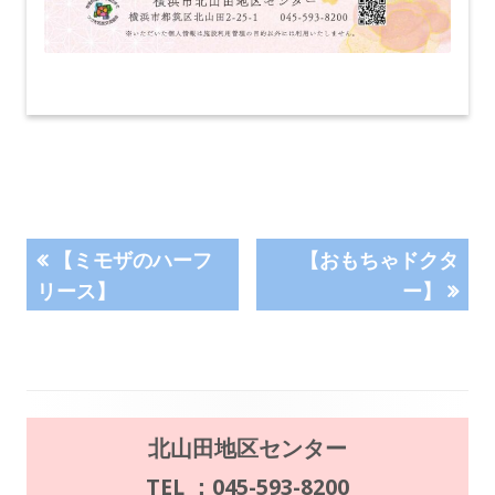
投
前
次
【ミモザのハーフ
【おもちゃドクタ
の
の
リース】
ー】
稿
記
記
事:
事:
ナ
ビ
メ
ゲ
北山田地区センター
イ
TEL ：045-593-8200