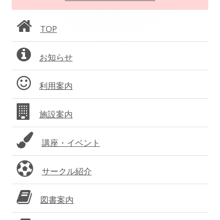
ー
ン
シ
TOP
サ
ョ
お知らせ
イ
ン
ド
利用案内
バ
施設案内
ー
講座・イベント
サークル紹介
図書案内