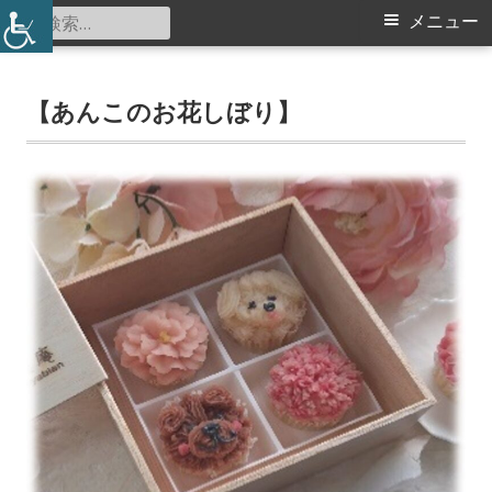
コ
検
メ
メニュー
北山田地区センター
ン
索:
イ
テ
ン
【あんこのお花しぼり】
ン
ツ
メ
へ
ス
ニ
キ
ュ
ッ
プ
ー