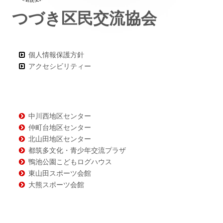
つづき区民交流協会
ー・
コ
ン
個人情報保護方針
アクセシビリティー
テ
ン
ツ
中川西地区センター
仲町台地区センター
北山田地区センター
都筑多文化・青少年交流プラザ
鴨池公園こどもログハウス
東山田スポーツ会館
大熊スポーツ会館