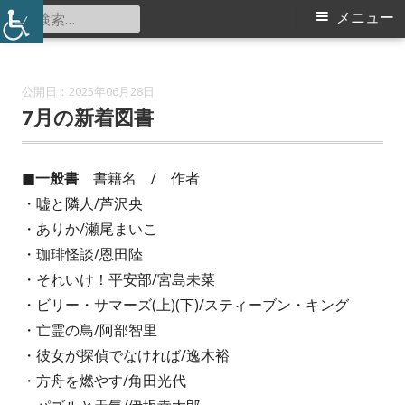
コ
検
メ
メニュー
北山田地区センター
ン
索:
イ
テ
ン
ン
2025年06月28日
ツ
7月の新着図書
メ
へ
ス
ニ
■
一般書
書籍名 / 作者
キ
・嘘と隣人/芦沢央
ュ
ッ
・ありか/瀬尾まいこ
プ
ー
・珈琲怪談/恩田陸
・それいけ！平安部/宮島未菜
・ビリー・サマーズ(上)(下)/スティーブン・キング
・亡霊の鳥/阿部智里
・彼女が探偵でなければ/逸木裕
・方舟を燃やす/角田光代