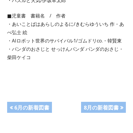
・パズルと天気/伊坂幸太郎
■児童書 書籍名 / 作者
・あいことばはあらしのよるに/きむらゆういち 作・あ
べ弘士 絵
・AIロボット世界のサバイバル1/ゴムドリco.・韓賢東
・パンダのおさじと せっけんパンダ パンダのおさじ・
柴田ケイコ
投
前
次
6月の新着図書
8月の新着図書
の
の
稿
記
記
事:
事: