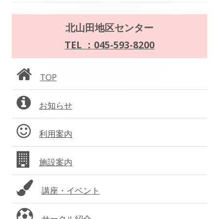
ナ
ビ
メ
北山田地区センター
ゲ
イ
TEL ：045-593-8200
ー
ン
TOP
シ
サ
ョ
お知らせ
イ
ン
ド
利用案内
バ
施設案内
ー
講座・イベント
サークル紹介