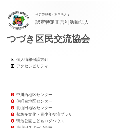
フ
指定管理者・運営法人：
ッ
認定特定非営利活動法人
タ
つづき区民交流協会
ー・
コ
ン
個人情報保護方針
アクセシビリティー
テ
ン
ツ
中川西地区センター
仲町台地区センター
北山田地区センター
都筑多文化・青少年交流プラザ
鴨池公園こどもログハウス
東山田スポーツ会館