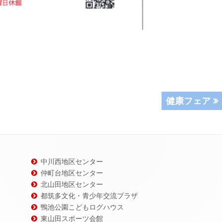
次
健康フェア
の
記
事:
中川西地区センター
仲町台地区センター
北山田地区センター
都筑多文化・青少年交流プラザ
鴨池公園こどもログハウス
東山田スポーツ会館