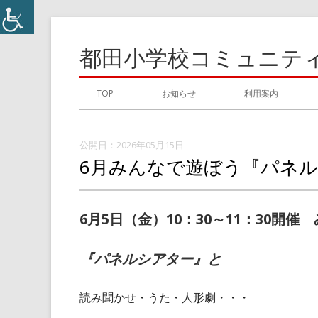
コ
ン
都田小学校コミュニテ
テ
ン
メ
TOP
お知らせ
利用案内
ツ
イ
へ
ス
2026年05月15日
ン
6月みんなで遊ぼう『パネ
キ
メ
ッ
プ
ニ
6月5日（金）10：30～11：30開
ュ
『パネルシアター』と
ー
読み聞かせ・うた・人形劇・・・