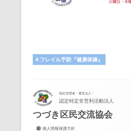
投
前
フレイル予防『健康体操』
の
稿
記
事:
ナ
フ
指定管理者・運営法人：
ッ
ビ
認定特定非営利活動法人
タ
ゲ
つづき区民交流協会
ー・
ー
コ
個人情報保護方針