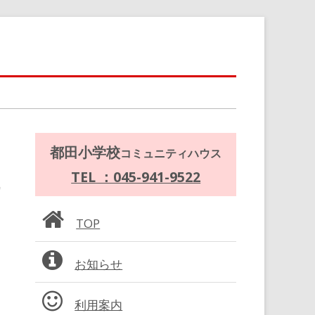
メ
都田小学校
コミュニティハウス
イ
TEL ：045-941-9522
ン
TOP
サ
お知らせ
イ
ド
利用案内