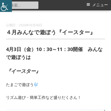
コ
検
メ
メニュー
都田小学校コミュニティハウス
ン
索:
イ
テ
ン
ン
2026年03月06日
ツ
４月みんなで遊ぼう『イースター』
メ
へ
ス
ニ
4月3日（金）10：30～11：30開催 みんな
キ
で遊ぼうは
ュ
ッ
プ
ー
『イースター』
たまごで遊ぼう
リズム遊び・簡単工作など盛りだくさん！