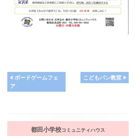
投
前
次
ボードゲームフェ
こどもパン教室
の
の
ア
稿
記
記
事:
事:
ナ
ビ
メ
ゲ
都田小学校
コミュニティハウス