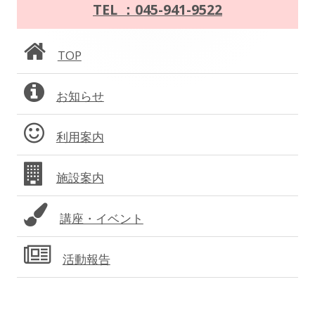
イ
TEL ：045-941-9522
ー
ン
シ
TOP
サ
ョ
お知らせ
イ
ン
ド
利用案内
バ
施設案内
ー
講座・イベント
活動報告