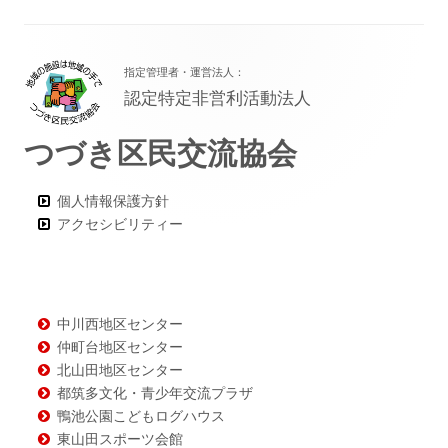
フ
指定管理者・運営法人：
ッ
認定特定非営利活動法人
タ
つづき区民交流協会
ー・
コ
個人情報保護方針
ン
アクセシビリティー
テ
ン
ツ
中川西地区センター
仲町台地区センター
北山田地区センター
都筑多文化・青少年交流プラザ
鴨池公園こどもログハウス
東山田スポーツ会館