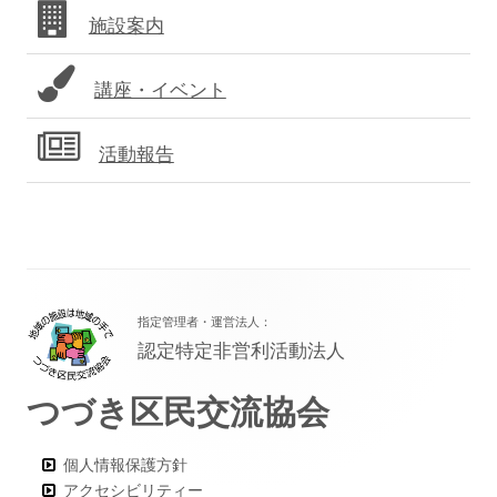
施設案内
ー
講座・イベント
活動報告
フ
指定管理者・運営法人：
ッ
認定特定非営利活動法人
タ
つづき区民交流協会
ー・
コ
個人情報保護方針
ン
アクセシビリティー