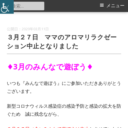
コ
検
メ
メニュー
都田小学校コミュニティハウス
ン
索:
イ
テ
ン
ン
2020年03月11日
ツ
３月２７日 ママのアロマリラクゼー
メ
へ
ション中止となりました
ス
ニ
キ
♦3月のみんなで遊ぼう♦
ュ
ッ
プ
ー
いつも『みんなで遊ぼう』にご参加いただきありがとう
ございます。
新型コロナウィルス感染症の感染予防と感染の拡大を防
ぐため 誠に残念ながら、