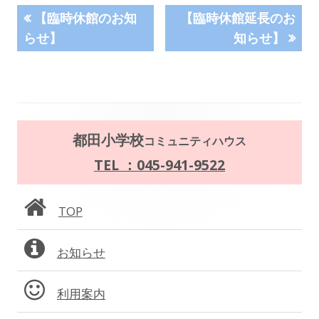
投
前
次
【臨時休館のお知
【臨時休館延長のお
の
の
らせ】
知らせ】
稿
記
記
事:
事:
ナ
ビ
メ
ゲ
都田小学校
コミュニティハウス
イ
TEL ：045-941-9522
ー
ン
シ
TOP
サ
ョ
お知らせ
イ
ン
ド
利用案内
バ