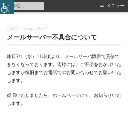
コ
検
メ
メニュー
都田小学校コミュニティハウス
ン
索:
イ
テ
ン
ン
2026年07月02日
ツ
メールサーバー不具合について
メ
へ
ス
ニ
昨日7/1（水）11時頃より、メールサーバ障害で受信で
キ
きなくなっております。皆様には、ご不便をおかけいた
ュ
ッ
しますが復旧までお電話でのお問い合わせでお願いいた
プ
ー
します。
復旧いたしましたら、ホームページにて、お知らせいた
します。