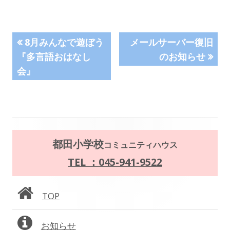
投
前
次
8月みんなで遊ぼう
メールサーバー復旧
の
の
『多言語おはなし
のお知らせ
稿
記
記
会』
事:
事:
ナ
ビ
ゲ
メ
都田小学校
コミュニティハウス
ー
イ
TEL ：045-941-9522
シ
ン
ョ
TOP
サ
ン
お知らせ
イ