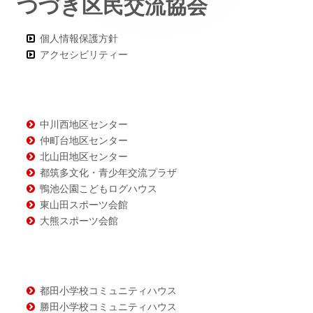
つづき区民交流協会
ー・
コ
個人情報保護方針
ン
アクセシビリティー
テ
ン
ツ
中川西地区センター
仲町台地区センター
北山田地区センター
都筑多文化・青少年交流プラザ
鴨池公園こどもログハウス
東山田スポーツ会館
大熊スポーツ会館
都田小学校コミュニティハウス
勝田小学校コミュニティハウス