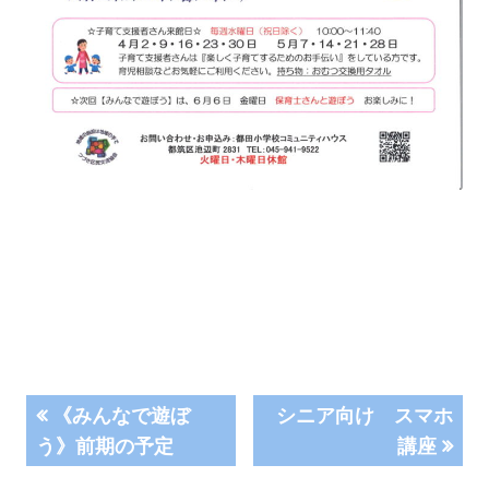
投
前
次
《みんなで遊ぼ
シニア向け スマホ
の
の
う》前期の予定
講座
稿
記
記