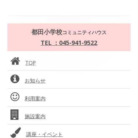
事:
事:
ナ
ビ
メ
ゲ
都田小学校
コミュニティハウス
イ
TEL ：045-941-9522
ー
ン
シ
TOP
サ
ョ
お知らせ
イ
ン
ド
利用案内
バ
施設案内
ー
講座・イベント