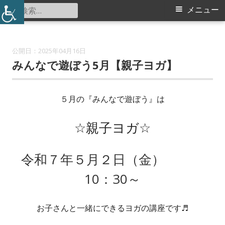
コ
検
メ
メニュー
都田小学校コミュニティハウス
ン
索:
イ
テ
ン
ン
2025年04月16日
ツ
みんなで遊ぼう5月【親子ヨガ】
メ
へ
ス
ニ
５月の『みんなで遊ぼう』は
キ
ュ
ッ
☆親子ヨガ☆
プ
ー
令和７年５月２日（金）
10：30～
お子さんと一緒にできるヨガの講座です♬