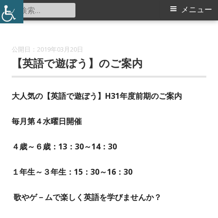
コ
検
メ
メニュー
都田小学校コミュニティハウス
ン
索:
イ
テ
ン
ン
2019年03月20日
ツ
【英語で遊ぼう】のご案内
メ
へ
ス
ニ
大人気の【英語で遊ぼう】
H31
年度前期のご案内
キ
ュ
ッ
毎月第４水曜日開催
プ
ー
４歳～６歳
：13：30～14：30
１年生～３年生
：15：30～16：30
歌やゲ－ムで楽しく英語を学びませんか？