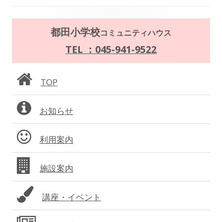
ゲ
ー
メ
都田小学校
コミュニティハウス
シ
イ
TEL ：045-941-9522
ョ
ン
TOP
ン
サ
お知らせ
イ
ド
利用案内
バ
施設案内
ー
講座・イベント