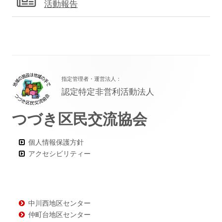
活動報告
フ
指定管理者・運営法人：
ッ
認定特定非営利活動法人
タ
つづき区民交流協会
ー・
コ
個人情報保護方針
ン
アクセシビリティー
テ
ン
ツ
中川西地区センター
仲町台地区センター