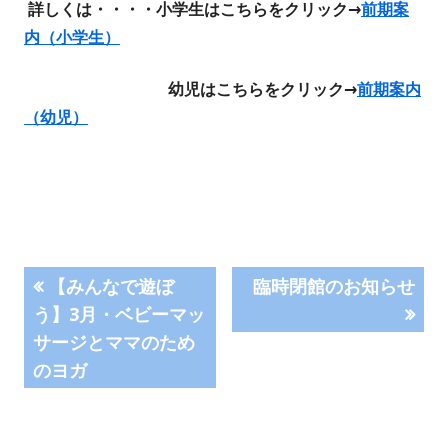
詳しくは・・・・
小学生はこちらをクリック→
前期案
内（小学生）
幼児はこちらをクリック→
前期案内
（幼児）
投
前
次
【みんなで遊ぼ
臨時閉館のお知らせ
の
の
う】3月・ベビーマッ
稿
記
記
サージとママのため
事:
事:
ナ
のヨガ
ビ