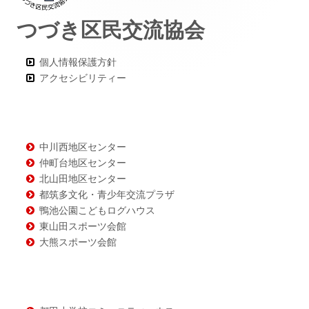
タ
つづき区民交流協会
ー・
コ
個人情報保護方針
ン
アクセシビリティー
テ
ン
ツ
中川西地区センター
仲町台地区センター
北山田地区センター
都筑多文化・青少年交流プラザ
鴨池公園こどもログハウス
東山田スポーツ会館
大熊スポーツ会館