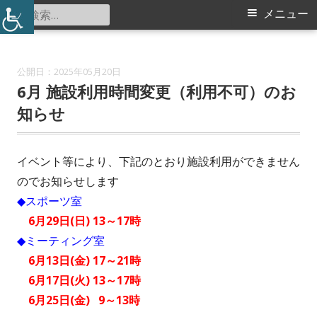
コ
検
メ
メニュー
大熊スポーツ会館
ン
索:
イ
テ
ン
ン
2025年05月20日
ツ
6月 施設利用時間変更（利用不可）のお
メ
へ
知らせ
ス
ニ
キ
イベント等により、下記のとおり施設利用ができません
ュ
ッ
のでお知らせします
プ
ー
◆スポーツ室
6月29日(日) 13～17時
◆ミーティング室
6月13日(金) 17～21時
6月17日(火) 13～17時
6月25日(金) 9～13時