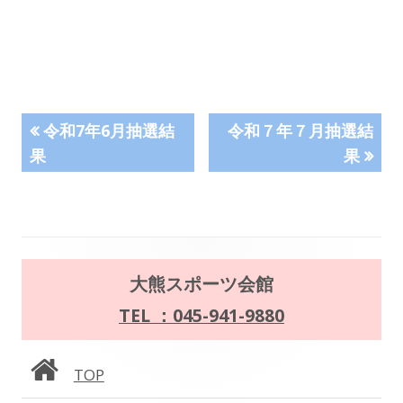
投
前
次
令和7年6月抽選結
令和７年７月抽選結
の
の
果
果
稿
記
記
事:
事:
ナ
ビ
メ
ゲ
大熊スポーツ会館
イ
TEL ：045-941-9880
ー
ン
シ
TOP
サ
ョ