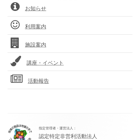
お知らせ
イ
ン
ド
利用案内
バ
施設案内
ー
講座・イベント
活動報告
フ
指定管理者・運営法人：
ッ
認定特定非営利活動法人