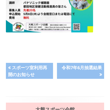
投
前
次
スポーツ室利用再
令和7年6月抽選結果
の
の
開のお知らせ
稿
記
記
事:
事:
ナ
ビ
メ
大熊スポーツ会館