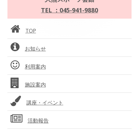
ゲ
イ
TEL ：045-941-9880
ー
ン
シ
TOP
サ
ョ
お知らせ
イ
ン
ド
利用案内
バ
施設案内
ー
講座・イベント
活動報告