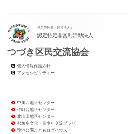
フ
指定管理者・運営法人：
ッ
認定特定非営利活動法人
タ
つづき区民交流協会
ー・
コ
個人情報保護方針
ン
アクセシビリティー
テ
ン
ツ
中川西地区センター
仲町台地区センター
北山田地区センター
都筑多文化・青少年交流プラザ
鴨池公園こどもログハウス