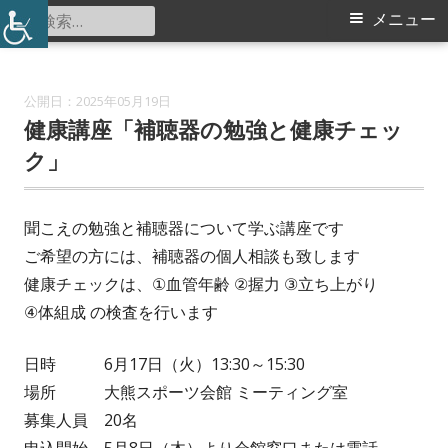
コ
検
メ
メニュー
大熊スポーツ会館
ン
索:
イ
テ
ン
ン
2025年05月19日
ツ
健康講座「補聴器の勉強と健康チェッ
メ
へ
ク」
ス
ニ
キ
聞こえの勉強と補聴器について学ぶ講座です
ュ
ッ
ご希望の方には、補聴器の個人相談も致します
プ
ー
健康チェックは、①血管年齢 ②握力 ③立ち上がり
④体組成 の検査を行います
日時 6月17日（火）13:30～15:30
場所 大熊スポーツ会館 ミーティング室
募集人員 20名