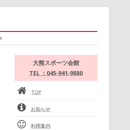
者
メ
大熊スポーツ会館
イ
TEL ：045-941-9880
ン
TOP
サ
お知らせ
イ
ド
利用案内