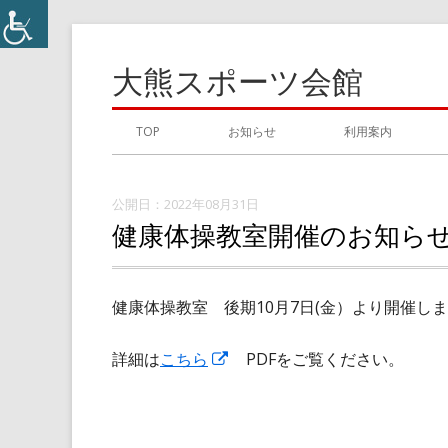
コ
ン
大熊スポーツ会館
テ
ン
メ
TOP
お知らせ
利用案内
ツ
イ
へ
ス
2022年08月31日
ン
健康体操教室開催のお知ら
キ
メ
ッ
プ
ニ
健康体操教室 後期10月7日(金）より開催し
ュ
新
詳細は
こちら
PDFをご覧ください。
ー
し
い
ウ