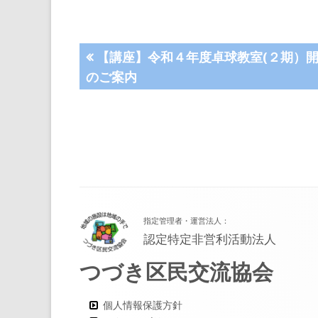
ィ
ン
投
前
ド
【講座】令和４年度卓球教室(２期）
の
ウ
のご案内
稿
記
で
事:
ナ
開
き
ビ
ま
す
ゲ
フ
ー
指定管理者・運営法人：
ッ
シ
認定特定非営利活動法人
タ
つづき区民交流協会
ョ
ー・
ン
コ
個人情報保護方針