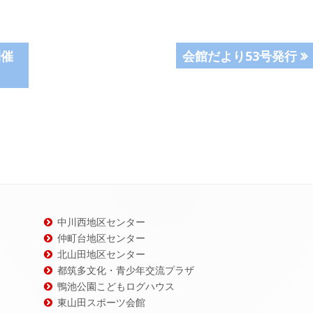
次
開催
会館だより53号発行
の
記
事:
中川西地区センター
仲町台地区センター
北山田地区センター
都筑多文化・青少年交流プラザ
鴨池公園こどもログハウス
東山田スポーツ会館