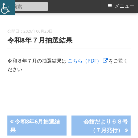
コ
検
メ
メニュー
大熊スポーツ会館
ン
索:
イ
テ
ン
ン
2026年06月20日
ツ
令和8年７月抽選結果
メ
へ
ス
ニ
新
令和８年７月の抽選結果は
こちら（PDF）
をご覧く
キ
し
ださい
ュ
ッ
い
プ
ー
ウ
ィ
ン
ド
投
前
次
ウ
令和8年6月抽選結
会館だより６８号
の
の
で
果
（７月発行）
稿