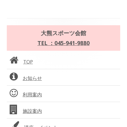
記
記
開
事:
事:
ナ
き
ま
ビ
す
メ
ゲ
大熊スポーツ会館
イ
TEL ：045-941-9880
ー
ン
シ
TOP
サ
ョ
お知らせ
イ
ン
ド
利用案内
バ
施設案内
ー