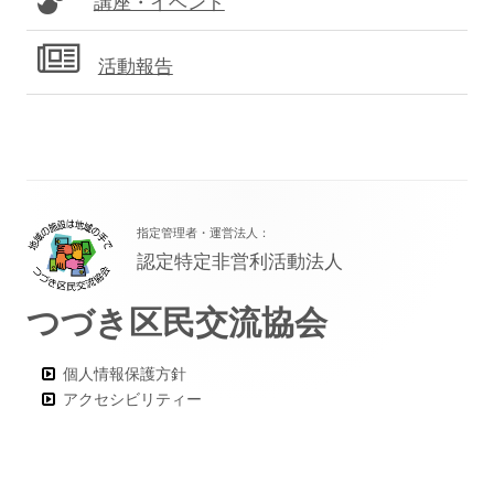
講座・イベント
活動報告
フ
指定管理者・運営法人：
ッ
認定特定非営利活動法人
タ
つづき区民交流協会
ー・
コ
個人情報保護方針
ン
アクセシビリティー
テ
ン