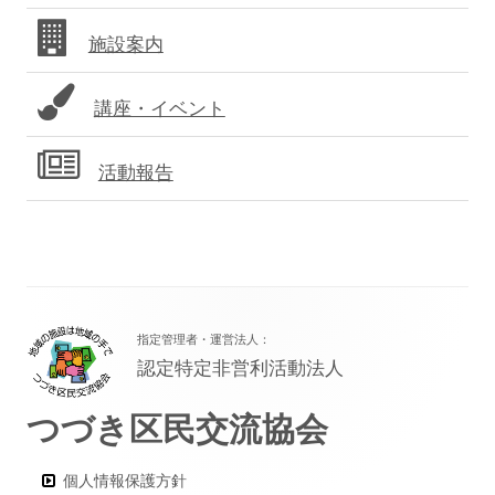
バ
施設案内
ー
講座・イベント
活動報告
フ
指定管理者・運営法人：
ッ
認定特定非営利活動法人
タ
つづき区民交流協会
ー・
コ
個人情報保護方針