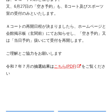
又、6月27日の「空き予約」も、Bコート及びスポーツ
室の受付のみといたします。
Ａコートの再開日程が決まりましたら、ホームページと
会館掲示板（玄関前）にてお知らせし、「空き予約」又
は「当日予約」扱いにて受付を再開します。
ご理解とご協力をお願いします
新
令和７年７月の
抽選結果は
こちら(
PDF)
をご覧くださ
し
い
い
ウ
ィ
ン
ド