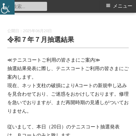
コ
検
メ
メニュー
大熊スポーツ会館
ン
索:
イ
テ
ン
ン
2025年06月20日
ツ
令和７年７月抽選結果
メ
へ
ス
ニ
≪テニスコートご利用の皆さまにご案内≫
キ
抽選結果発表に際し、テニスコートご利用の皆さまにご
ュ
ッ
案内します。
プ
ー
現在、ネット支柱の破損によりAコートの新規申し込み
を見合わせており、ご迷惑をおかけしております。修理
を急いでおりますが、まだ再開時期の見通しがついてお
りません。
従いまして、本日（20日）のテニスコート抽選発表
は、Ｂコートのみと致します。