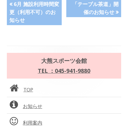
投
前
次
ウ
6月 施設利用時間変
「テーブル茶道」開
の
の
で
更（利用不可）のお
催のお知らせ
稿
記
記
開
知らせ
事:
事:
ナ
き
ま
ビ
す
ゲ
メ
大熊スポーツ会館
ー
イ
TEL ：045-941-9880
シ
ン
ョ
TOP
サ
ン
お知らせ
イ
ド
利用案内