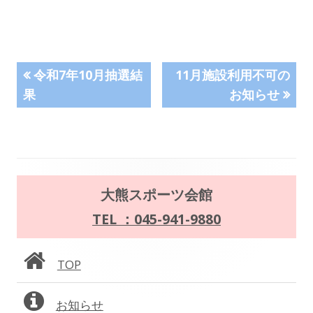
投
前
次
令和7年10月抽選結
11月施設利用不可の
の
の
果
お知らせ
稿
記
記
事:
事:
ナ
ビ
メ
ゲ
大熊スポーツ会館
イ
TEL ：045-941-9880
ー
ン
シ
TOP
サ
ョ
お知らせ
イ