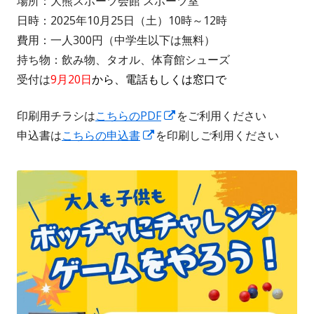
場所：大熊スポーツ会館 スポーツ室
日時：2025年10月25日（土）10時～12時
費用：一人300円（中学生以下は無料）
持ち物：飲み物、タオル、体育館シューズ
受付は
9月20日
から、電話もしくは窓口で
新
印刷用チラシは
こちらのPDF
をご利用ください
新
し
申込書は
こちらの申込書
を印刷しご利用ください
し
い
い
ウ
ウ
ィ
ィ
ン
ン
ド
ド
ウ
ウ
で
で
開
開
き