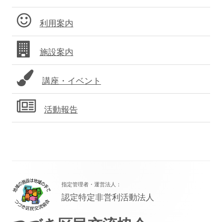
ン
ド
利用案内
バ
施設案内
ー
講座・イベント
活動報告
フ
指定管理者・運営法人：
ッ
認定特定非営利活動法人
タ