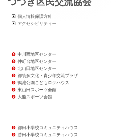
つづき区民交流協会
ー・
コ
個人情報保護方針
ン
アクセシビリティー
テ
ン
ツ
中川西地区センター
仲町台地区センター
北山田地区センター
都筑多文化・青少年交流プラザ
鴨池公園こどもログハウス
東山田スポーツ会館
大熊スポーツ会館
都田小学校コミュニティハウス
勝田小学校コミュニティハウス