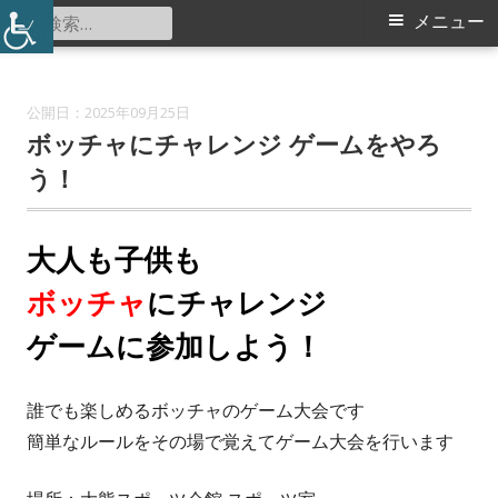
コ
検
メ
メニュー
大熊スポーツ会館
ン
索:
イ
テ
ン
ン
2025年09月25日
ツ
ボッチャにチャレンジ ゲームをやろ
メ
へ
う！
ス
ニ
キ
大人も子供も
ュ
ッ
プ
ボッチャ
にチャレンジ
ー
ゲームに参加しよう！
誰でも楽しめるボッチャのゲーム大会です
簡単なルールをその場で覚えてゲーム大会を行います