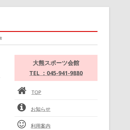
者
メ
大熊スポーツ会館
イ
TEL ：045-941-9880
ン
TOP
サ
お知らせ
イ
ド
利用案内