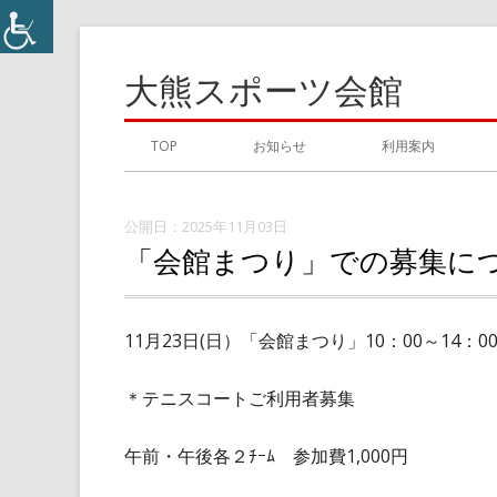
コ
ン
大熊スポーツ会館
テ
ン
メ
TOP
お知らせ
利用案内
ツ
イ
へ
ス
2025年11月03日
ン
「会館まつり」での募集に
キ
メ
ッ
プ
ニ
11月23日(日）「会館まつり」10：00～14：0
ュ
＊テニスコートご利用者募集
ー
午前・午後各２ﾁｰﾑ 参加費1,000円