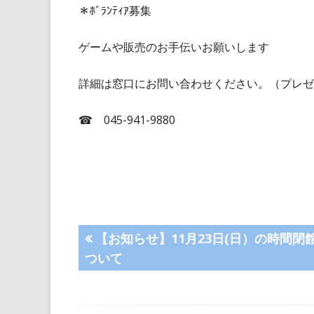
＊ﾎﾞﾗﾝﾃｨｱ募集
ゲームや販売のお手伝いお願いします
詳細は窓口にお問い合わせください。（プレゼ
☎ 045-941-9880
投
前
【お知らせ】11月23日(日）の時間閉
の
ついて
稿
記
事:
ナ