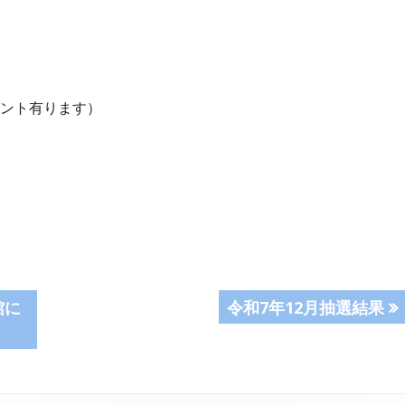
ント有ります）
次
館に
令和7年12月抽選結果
の
記
事: