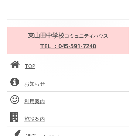
き
ビ
ま
す
ゲ
ー
メ
東山田中学校
コミュニティハウス
シ
イ
TEL ：045-591-7240
ョ
ン
TOP
ン
サ
お知らせ
イ
ド
利用案内
バ
施設案内
ー