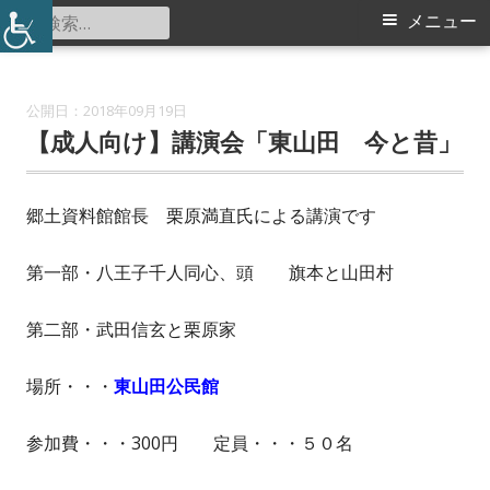
コ
検
メ
メニュー
東山田中学校コミュニティハウス
ン
索:
イ
テ
ン
ン
2018年09月19日
ツ
【成人向け】講演会「東山田 今と昔」
メ
へ
ス
ニ
郷土資料館館長 栗原満直氏による講演です
キ
ュ
ッ
第一部・八王子千人同心、頭 旗本と山田村
プ
ー
第二部・武田信玄と栗原家
場所・・・
東山田公民館
参加費・・・300円 定員・・・５０名