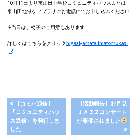
10月11日より東山田中学校コミュニティハウスまたは
東山田地域ケアプラザにお電話にてお申し込みください
※当日は、椅子のご用意もあります
詳しくはこちらをクリック
higasiyamata imatomukasi
新
し
い
ウ
ィ
ン
投
前
次
ド
【コミハ通信】
【活動報告】お月見
の
の
ウ
「コミュニティハウ
ＪＡＺＺコンサート
稿
記
記
で
ス通信」を発行しま
が開催されました
事:
事:
ナ
開
した