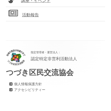
講座・イベント
活動報告
フ
指定管理者・運営法人：
ッ
認定特定非営利活動法人
タ
つづき区民交流協会
ー・
コ
個人情報保護方針
ン
アクセシビリティー
テ
ン