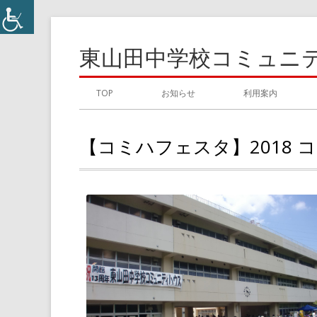
コ
ン
東山田中学校コミュニ
テ
ン
メ
TOP
お知らせ
利用案内
ツ
イ
へ
【コミハフェスタ】2018
ス
ン
キ
メ
ッ
プ
ニ
ュ
ー