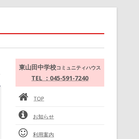
メ
東山田中学校
コミュニティハウス
イ
TEL ：045-591-7240
ン
TOP
サ
お知らせ
イ
ド
利用案内