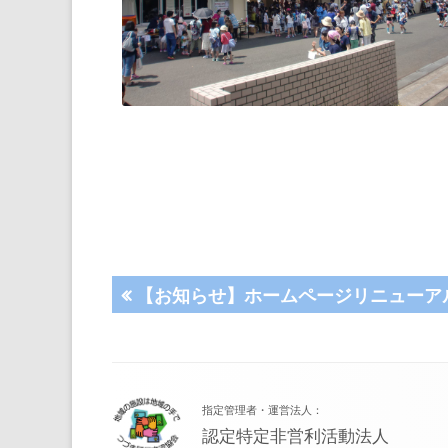
投
前
【お知らせ】ホームページリニューア
の
稿
記
事:
ナ
フ
指定管理者・運営法人：
ッ
ビ
認定特定非営利活動法人