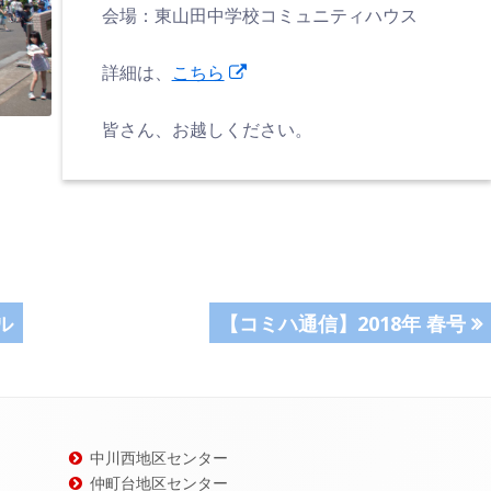
会場：東山田中学校コミュニティハウス
新
詳細は、
こちら
し
皆さん、お越しください。
い
ウ
ィ
ン
ド
ウ
で
次
ル
【コミハ通信】2018年 春号
開
の
き
記
ま
事:
す
中川西地区センター
仲町台地区センター