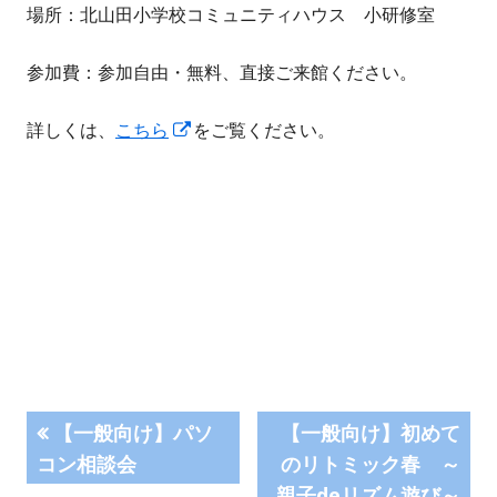
場所：北山田小学校コミュニティハウス 小研修室
参加費：参加自由・無料、直接ご来館ください。
新
詳しくは、
こちら
をご覧ください。
し
い
ウ
ィ
ン
ド
ウ
で
開
投
前
次
【一般向け】パソ
【一般向け】初めて
き
の
の
コン相談会
のリトミック春 ～
ま
稿
記
記
親子deリズム遊び～