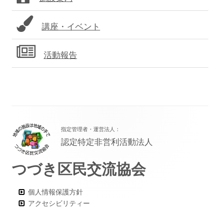
ー
講座・イベント
活動報告
フ
指定管理者・運営法人：
ッ
認定特定非営利活動法人
タ
つづき区民交流協会
ー・
コ
個人情報保護方針
ン
アクセシビリティー
テ