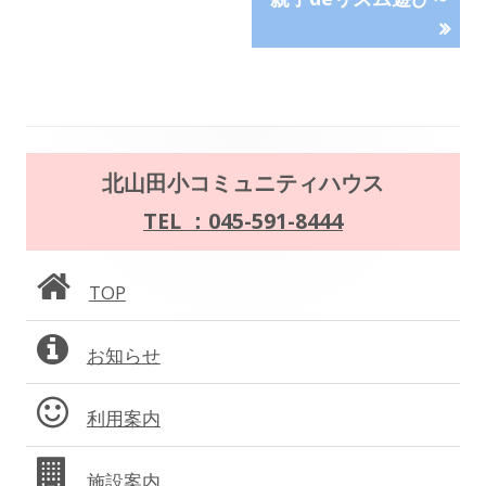
す
事:
事:
ナ
ビ
ゲ
ー
メ
北山田小コミュニティハウス
シ
イ
TEL ：045-591-8444
ョ
ン
TOP
ン
サ
お知らせ
イ
ド
利用案内
バ
施設案内