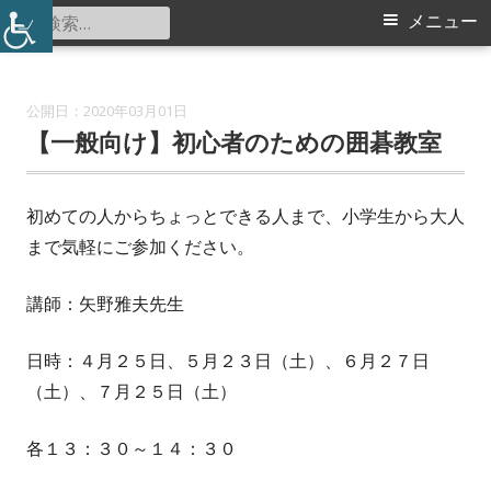
コ
検
メ
メニュー
北山田小学校コミュニティハウス
ン
索:
イ
テ
ン
ン
2020年03月01日
ツ
【一般向け】初心者のための囲碁教室
メ
へ
ス
ニ
初めての人からちょっとできる人まで、小学生から大人
キ
まで気軽にご参加ください。
ュ
ッ
プ
ー
講師：矢野雅夫先生
日時：４月２５日、５月２３日（土）、６月２７日
（土）、７月２５日（土）
各１３：３０～１４：３０