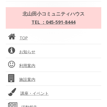
の
メ
北山田小コミュニティハウス
ペ
イ
TEL ：045-591-8444
ー
ン
TOP
ジ
サ
送
お知らせ
イ
り
ド
利用案内
バ
施設案内
ー
講座・イベント