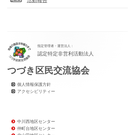
活動報告
フ
指定管理者・運営法人：
ッ
認定特定非営利活動法人
タ
つづき区民交流協会
ー・
コ
個人情報保護方針
ン
アクセシビリティー
テ
ン
ツ
中川西地区センター
仲町台地区センター