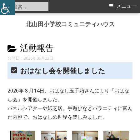
検
メ
メニュー
索:
イ
コ
北山田小学校コミュニティハウス
ン
ン
テ
メ
カ
ン
活動報告
ツ
テ
ニ
2026年06月22日
へ
ゴ
おはなし会を開催しました
ス
ュ
リ
キ
ー
ッ
2026年６月14日、おはなし玉手箱さんにより「おはな
ー:
プ
し会」を開催しました。
パネルシアターや紙芝居、手遊びなどバラエティに富ん
だ内容で、おはなしの世界を楽しみました。