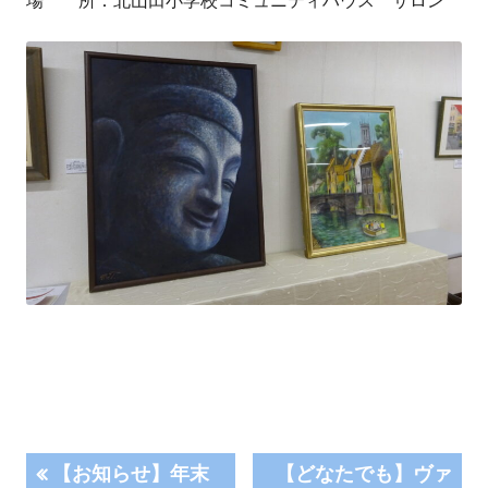
場 所：北山田小学校コミュニティハウス サロン
投
前
次
【お知らせ】年末
【どなたでも】ヴァ