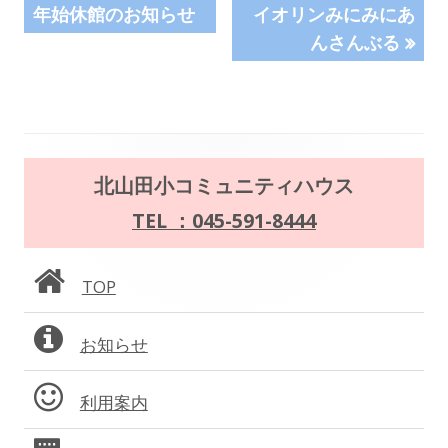
の
の
年始休館のお知らせ
イオリンみにみにあ
稿
記
記
んさんぶる
事:
事:
ナ
ビ
ゲ
メ
北山田小コミュニティハウス
ー
イ
TEL ：045-591-8444
シ
ン
ョ
TOP
サ
ン
お知らせ
イ
ド
利用案内
バ