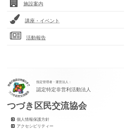
施設案内
ー
講座・イベント
活動報告
フ
指定管理者・運営法人：
ッ
認定特定非営利活動法人
タ
つづき区民交流協会
ー・
コ
個人情報保護方針
ン
アクセシビリティー