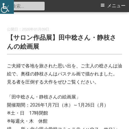
コ
検
メ
メニュー
北山田小学校コミュニティハウス
ン
索:
イ
テ
ン
ン
2026年01月09日
ツ
【サロン作品展】田中稔さん・静枝さ
メ
へ
んの絵画展
ス
ニ
キ
ご夫婦で各地を旅された思い出を、ご主人の稔さんは油
ュ
ッ
絵で、奥様の静枝さんはパステル画で描かれました。
プ
ー
見る者を圧倒する大作をぜひご覧ください。
「田中稔さん・静枝さんの絵画展」
開催期間：2026年1月7日（水）～1月26日（月）
※土・日 17時閉館
※毎週火・木 休館