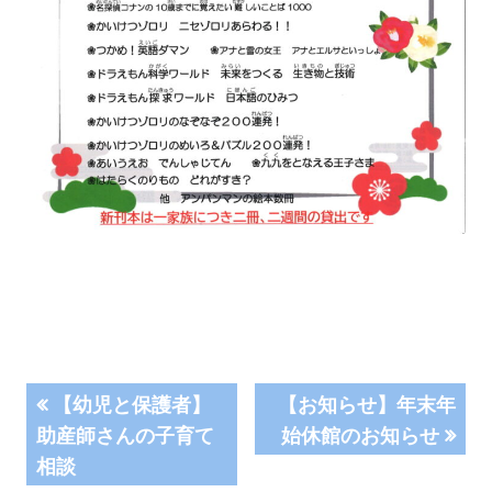
投
前
次
【幼児と保護者】
【お知らせ】年末年
の
の
助産師さんの子育て
始休館のお知らせ
稿
記
記
相談