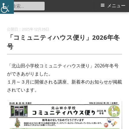
コ
検
メ
メニュー
北山田小学校コミュニティハウス
ン
索:
イ
テ
ン
ン
2025年12月26日
ツ
「コミュニティハウス便り」2026年冬
メ
へ
号
ス
ニ
キ
「北山田小学校コミュニティハウス便り」2026年冬号
ュ
ッ
ができあがりました。
プ
ー
１月～３月に開催される講座、新着本のお知らせが掲載
されています。