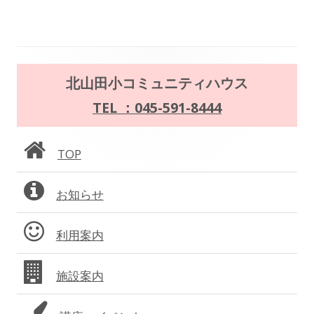
事:
事:
ナ
ビ
ゲ
メ
北山田小コミュニティハウス
ー
イ
TEL ：045-591-8444
シ
ン
ョ
TOP
サ
ン
お知らせ
イ
ド
利用案内
バ
施設案内
ー