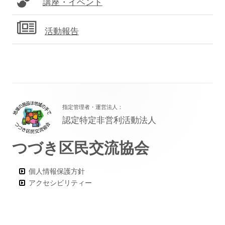
講座・イベント
活動報告
フ
指定管理者・運営法人：
ッ
認定特定非営利活動法人
タ
つづき区民交流協会
ー・
コ
個人情報保護方針
ン
アクセシビリティー
テ
ン