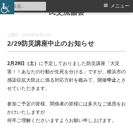
認定特定非営利活動法人 つづき区
コ
検
メ
メニュー
民交流協会
ン
索:
イ
テ
ン
ン
2020年02月21日
ツ
2/29防災講座中止のお知らせ
メ
へ
ス
ニ
キ
2月29日（土）
に予定しておりました防災講座「大災
ュ
ッ
害！！あなたの行動が生死を分ける」ですが、横浜市の
プ
感染症拡大防止に係る対応方針を鑑みて、開催
中止
とさ
ー
せていただきます。
参加ご予定の皆様、関係者の皆様には多大なご迷惑をお
かけいたしますが
何卒ご理解くださいますようお願い申し上げます。