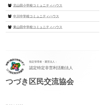
北山田小学校コミュニティハウス
中川中学校コミュニティハウス
東山田中学校コミュニティハウス
フ
指定管理者・運営法人：
ッ
認定特定非営利活動法人
タ
つづき区民交流協会
ー・
コ
ン
テ