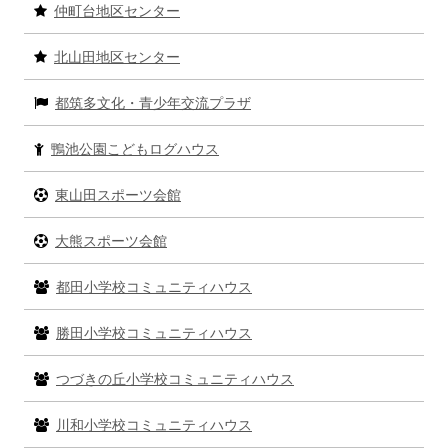
仲町台地区センター
ン
サ
北山田地区センター
イ
都筑多文化・青少年交流プラザ
ド
バ
鴨池公園こどもログハウス
ー
東山田スポーツ会館
大熊スポーツ会館
都田小学校コミュニティハウス
勝田小学校コミュニティハウス
つづきの丘小学校コミュニティハウス
川和小学校コミュニティハウス