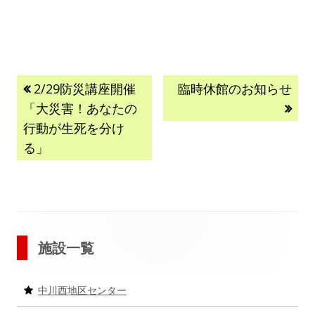
投
前
次
2/29防災講座開催
臨時休館のお知らせ
の
の
「大災害！あなたの
稿
記
記
行動が生死を分け
事:
事:
ナ
る」
ビ
ゲ
ー
メ
施設一覧
シ
イ
中川西地区センター
ョ
ン